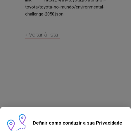
link:
https://www.toyota.pt/world-of-
toyota/toyota-no-mundo/environmental-
challenge-2050.json
« Voltar à lista
Definir como conduzir a sua Privacidade