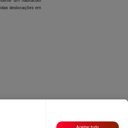
esente um habitáculo
ápidas deslocações em
Aceitar tudo