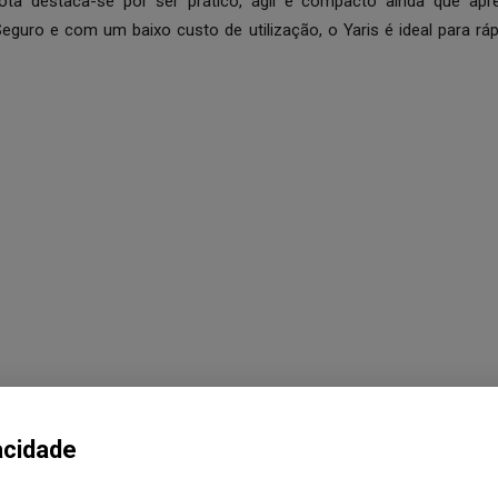
ta destaca-se por ser prático, ágil e compacto ainda que apr
eguro e com um baixo custo de utilização, o Yaris é ideal para r
acidade