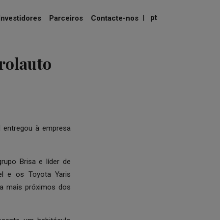
|
pt
Investidores
Parceiros
Contacte-nos
rolauto
l entregou à empresa
upo Brisa e líder de
el e os Toyota Yaris
da mais próximos dos