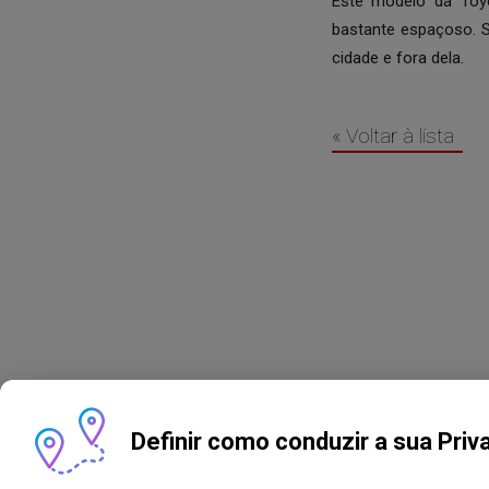
Este modelo da Toyo
bastante espaçoso. S
cidade e fora dela.
« Voltar à lista
Definir como conduzir a sua Priv