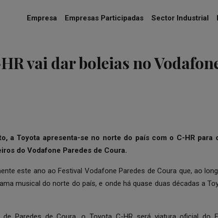
Empresa
Empresas Participadas
Sector Industrial
HR vai dar boleias no Vodafon
o, a Toyota apresenta-se no norte do país com o C-HR para 
leiros do Vodafone Paredes de Coura.
ente este ano ao Festival Vodafone Paredes de Coura que, ao lon
ama musical do norte do país, e onde há quase duas décadas a Toy
l de Paredes de Coura, o Toyota C-HR será viatura oficial do F