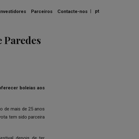
|
pt
Investidores
Parceiros
Contacte-nos
e Paredes
oferecer boleias aos
go de mais de 25 anos
ota tem sido parceira
estival depois de ter