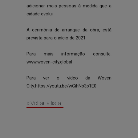
adicionar mais pessoas à medida que a
cidade evolui.
A cerimónia de arranque da obra, está
prevista para o início de 2021.
Para mais informação consulte:
www.woven-city.global
Para ver o vídeo da Woven
City:
https://youtu.be/wGihNp3p1E0
« Voltar à lista