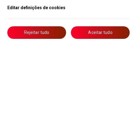
Editar definições de cookies
Rejeitar tudo
Aceitar tudo
Livro de Reclamações
Notícias
Oportunidades
Candidaturas
Formação
Lista de Técnicos de Ar Condicionado
Política de Privacidade