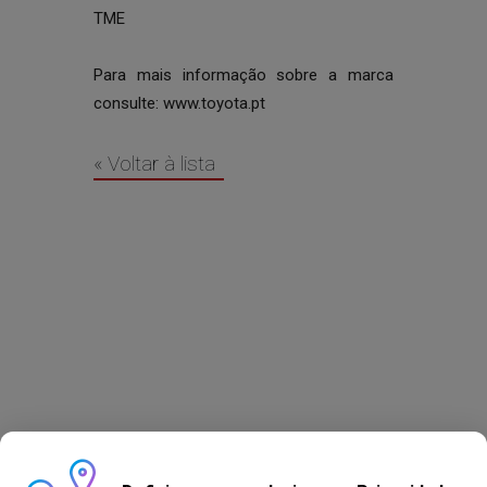
TME
Para mais informação sobre a marca
consulte:
www.toyota.pt
« Voltar à lista