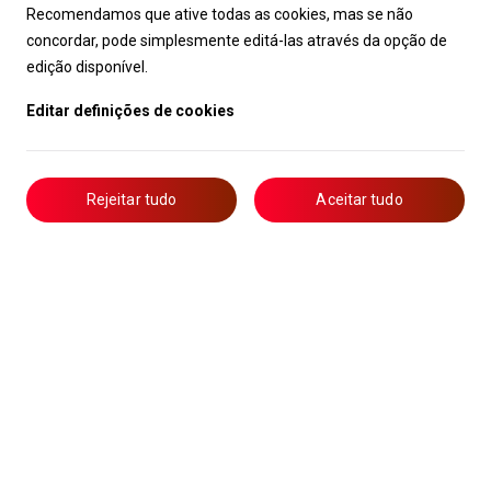
Recomendamos que ative todas as cookies, mas se não
concordar, pode simplesmente editá-las através da opção de
edição disponível.
Editar definições de cookies
Rejeitar tudo
Aceitar tudo
Livro de Reclamações
Notícias
Oportunidades
Candidaturas
Formação
Lista de Técnicos de Ar Condicionado