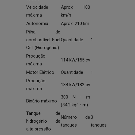
Velocidade
Aprox. 100
máxima
km/h
Autonomia
Aprox. 210 km
Pilha de
combustível Fuel
Quantidade
1
Cell (Hidrogénio)
Produção
114 kW/155 cv
máxima
Motor Elétrico
Quantidade
1
Produção
134 kW/182 cv
máxima
300 N・m
Binário máximo
(34.2 kgf・m)
Tanque de
Número de
3
hidrogénio de
tanques
tanques
alta pressão