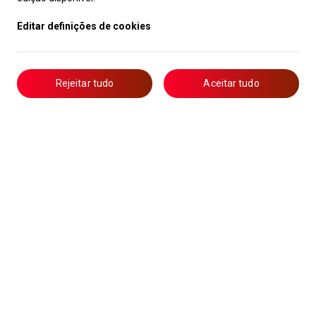
Editar definições de cookies
Rejeitar tudo
Aceitar tudo
Livro de Reclamações
Notícias
Oportunidades
Candidaturas
Formação
Lista de Técnicos de Ar Condicionado
Política de Privacidade