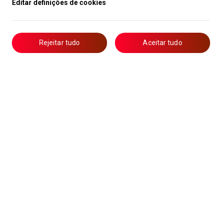
Editar definições de cookies
Rejeitar tudo
Aceitar tudo
Livro de Reclamações
Notícias
Oportunidades
Candidaturas
Formação
Lista de Técnicos de Ar Condicionado
Política de Privacidade