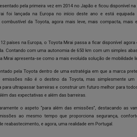
resentado pela primeira vez em 2014 no Japão e ficou disponível n
ai foi lançada na Europa no início deste ano e está equipad
e combustível da Toyota, agora mais leve, mais compacta, mais e
12 países na Europa, o Toyota Mirai passa a ficar disponível agora
ada. Contando com uma autonomia de 650 km com um simples ab
a Mirai apresenta-se como a mais evoluída solução de mobilidade li
ntado pela Toyota dentro de uma estratégia em que a marca preten
ro emissões não é o destino da Toyota, mas simplesmente um 
a para ultrapassar barreiras e construir um futuro melhor para tod
além das expectativas e além das barreiras.
laramente o aspeto “para além das emissões”, destacando as van
missões ao mesmo tempo que proporciona segurança, conforto
 de reabastecimento, e agora, uma realidade em Portugal.