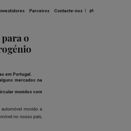
|
pt
Investidores
Parceiros
Contacte-nos
 para o
rogénio
as em Portugal.
 alguns mercados na
circular movidos com
o automóvel movido a
tomóvel no nosso país,