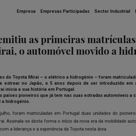
Empresa
Empresas Participadas
Sector Industrial
emitiu as primeiras matrículas
rai, o automóvel movido a hid
es do Toyota Mirai – o elétrico a hidrogénio – foram matriculad
e estrear no Japão, e 5 anos depois de ser introduzido em
ai inicia a sua história em Portugal.
os países pioneiros que já tem nas suas estradas automóveis a 
 a hidrogénio.
ulho, foram matriculadas em Portugal duas unidades do pioneir
rai. Assinala-se desta forma o início da nova era da mobilidade au
com a liderança e a experiência da Toyota nesta área.