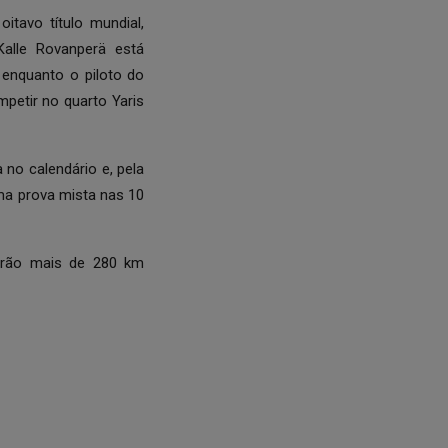
itavo título mundial,
Kalle Rovanperä está
 enquanto o piloto do
etir no quarto Yaris
no calendário e, pela
ma prova mista nas 10
Serão mais de 280 km