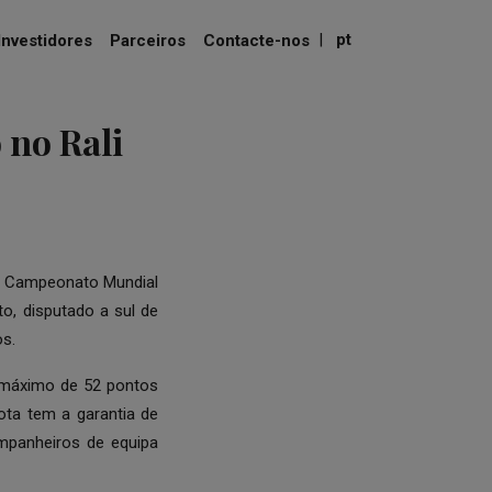
|
pt
Investidores
Parceiros
Contacte-nos
no Rali
do Campeonato Mundial
to, disputado a sul de
os.
 máximo de 52 pontos
ota tem a garantia de
mpanheiros de equipa