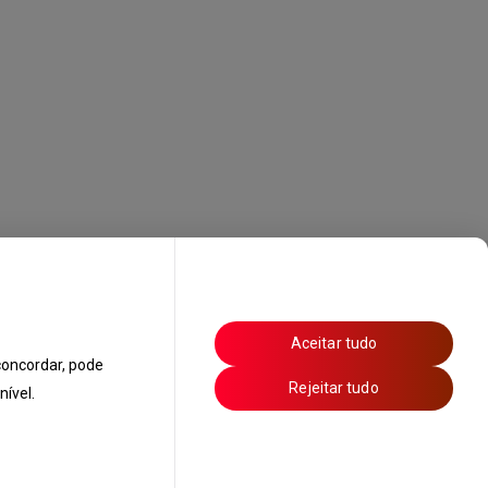
Aceitar tudo
oncordar, pode
Rejeitar tudo
ível.
s de Ar Condicionado
Política de Privacidade