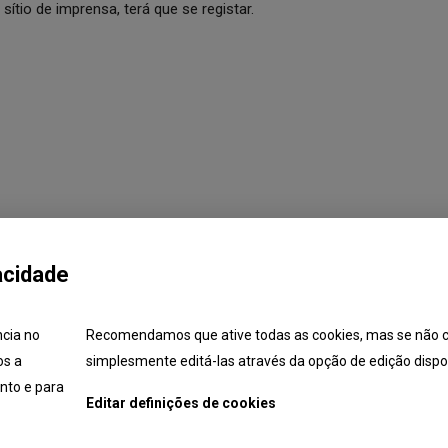
ítio de imprensa, terá que se registar.
acidade
ncia no
Recomendamos que ative todas as cookies, mas se não c
os a
simplesmente editá-las através da opção de edição dispon
unidades
Candidaturas
Formação
Lista de Técnico
nto e para
Editar definições de cookies
© 2026
Toyota Caetano Portugal, S.A.