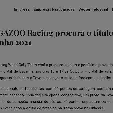
Empresa
Empresas Participadas
Sector Industrial
ZOO Racing procura o título 
nha 2021
ing World Rally Team está a preparar-se para a penúltima prova 
– o Rali de Espanha nos dias 15 e 17 de Outubro – o Rali de asfal
portunidade para a Toyota alcançar o título de fabricante e de pilot
 campeonato de fabricantes, com 61 pontos de vantagem, com um
vento espanhol. Pela terceira época consecutiva, um piloto da Toy
ítulo de campeão mundial de pilotos. 24 pontos separaram os co
n Evans após a vitória do britânico na última prova na Finlândia.