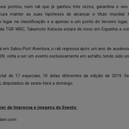
seis pontos, num rali que já ganhou três vezes, garantiria o seu o
ura manter as suas hipóteses de alcançar o título mundial. 
 lugar na classificação e a apenas a um ponto do terceiro lugar,
 da TGR WRC, Takamoto Katsuta estará de novo em Espanha a comp
l em Salou-Port Aventura, o rali regressa após um ano de ausência 
009, volta a ser um evento exclusivamente em asfalto, tendo sido u
al de 17 especiais, 10 delas diferentes da edição de 2019. 
, disputados de sexta-feira a domingo.
ier de Imprensa e imagens do Evento:
-dam.com