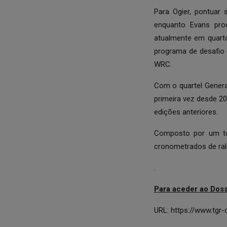
Para Ogier, pontuar 
enquanto Evans proc
atualmente em quarto
programa de desafio
WRC.
Com o quartel Genera
primeira vez desde 2
edições anteriores.
Composto por um tot
cronometrados de rali
.
Para aceder ao Doss
URL:
https://www.tgr