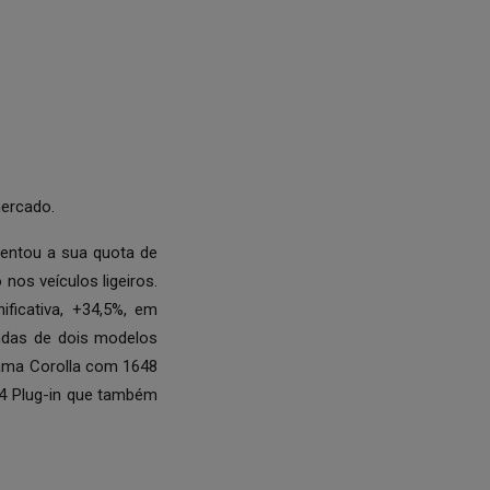
mercado.
mentou a sua quota de
os veículos ligeiros.
ficativa, +34,5%, em
ndas de dois modelos
gama Corolla com 1648
V4 Plug-in que também