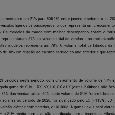
 aumentaram em 21% para 805.181 entre janeiro e setembro de 2
eículos ligeiros de passageiros, o que representa um cresciment
. Os modelos da marca com melhor desempenho, foram o Yaris
 representaram 57% do volume total de vendas e as motorizações
estes modelos representaram 78%. O volume total de híbridos da 
o de 38% em relação ao mesmo período do ano anterior e que repr
23 veículos neste período, com um aumento de volume de 17% e
rgada gama de SUV – RX, NX, UX, GX e LX (estes 2 últimos não fa
u 86% das vendas totais. 60% deste volume de SUV foram híbridos
o ao mesmo período de 2020, foi alcançado pelo LC (+113%), LS (
versão elétrica com baterias, o UX 300e. A gama Lexus será alar
 o SUV médio com a versão eletrificada com a tecnologia Híbrida