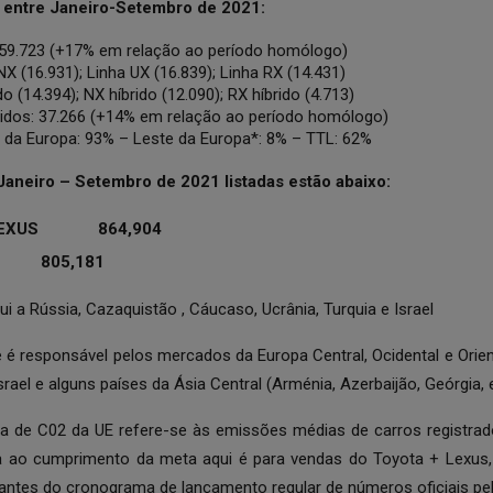
 entre Janeiro-Setembro de 2021:
 59.723 (+17% em relação ao período homólogo)
X (16.931); Linha UX (16.839); Linha RX (14.431)
do (14.394); NX híbrido (12.090); RX híbrido (4.713)
bridos: 37.266 (+14% em relação ao período homólogo)
e da Europa: 93% – Leste da Europa*: 8% – TTL: 62%
Janeiro – Setembro de 2021 listadas estão abaixo:
EXUS
864,904
805,181
ui a Rússia, Cazaquistão , Cáucaso, Ucrânia, Turquia e Israel
é responsável pelos mercados da Europa Central, Ocidental e Orient
ael e alguns países da Ásia Central (Arménia, Azerbaijão, Geórgia, 
a de C02 da UE refere-se às emissões médias de carros registrado
ia ao cumprimento da meta aqui é para vendas do Toyota + Lexu
s antes do cronograma de lançamento regular de números oficiais p