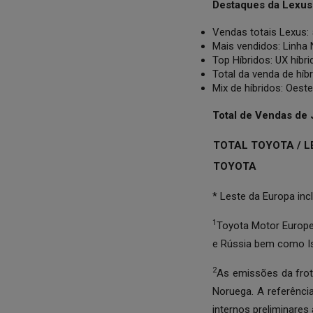
Destaques da Lexus
Vendas totais Lexus:
Mais vendidos: Linha N
Top Híbridos: UX híbri
Total da venda de hí
Mix de híbridos: Oest
Total de Vendas de 
TOTAL TOYOTA / L
TOYOTA
* Leste da Europa incl
1
Toyota Motor Europe 
e Rússia bem como Isr
2
As emissões da frot
Noruega. A referênc
internos preliminare