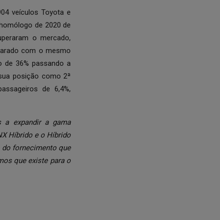
04 veículos Toyota e
 homólogo de 2020 de
uperaram o mercado,
mparado com o mesmo
to de 36% passando a
 sua posição como 2ª
ssageiros de 6,4%,
s a expandir a gama
X Híbrido e o Híbrido
o do fornecimento que
mos que existe para o