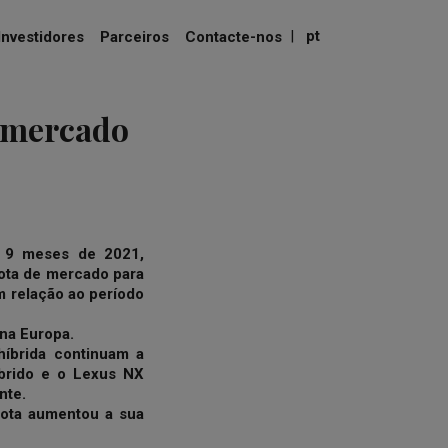
|
pt
Investidores
Parceiros
Contacte-nos
 mercado
s 9 meses de 2021,
uota de mercado para
m relação ao período
na Europa.
híbrida continuam a
íbrido e o Lexus NX
nte.
yota aumentou a sua