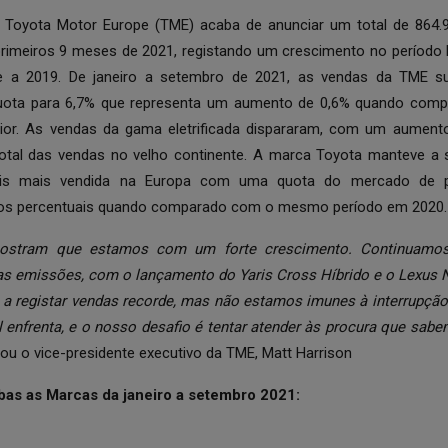
 Toyota Motor Europe (TME) acaba de anunciar um total de 864.9
primeiros 9 meses de 2021, registando um crescimento no período
 a 2019. De janeiro a setembro de 2021, as vendas da TME s
uota para 6,7% que representa um aumento de 0,6% quando co
rior. As vendas da gama eletrificada dispararam, com um aumen
total das vendas no velho continente. A marca Toyota manteve a
is mais vendida na Europa com uma quota do mercado de pa
os percentuais quando comparado com o mesmo período em 2020.
mostram que estamos com um forte crescimento. Continuamo
xas emissões, com o lançamento do Yaris Cross Híbrido e o Lexus N
 a registar vendas recorde, mas não estamos imunes à interrupçã
l enfrenta, e o nosso desafio é tentar atender às procura que sabe
ou o vice-presidente executivo da TME, Matt Harrison
s as Marcas da janeiro a setembro 2021: