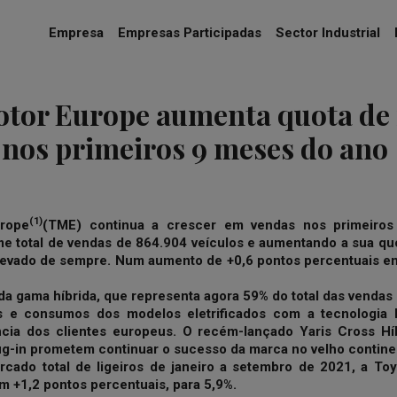
Empresa
Empresas Participadas
Sector Industrial
otor Europe aumenta quota de
 nos primeiros 9 meses do ano
(1)
rope
(TME) continua a crescer em vendas nos primeiro
e total de vendas de 864.904 veículos e aumentando a sua q
elevado de sempre. Num aumento de +0,6 pontos percentuais e
a gama híbrida, que representa agora 59% do total das vendas 
 e consumos dos modelos eletrificados com a tecnologia 
cia dos clientes europeus. O recém-lançado Yaris Cross H
ug-in prometem continuar o sucesso da marca no velho contine
rcado total de ligeiros de janeiro a setembro de 2021, a To
 +1,2 pontos percentuais, para 5,9%.