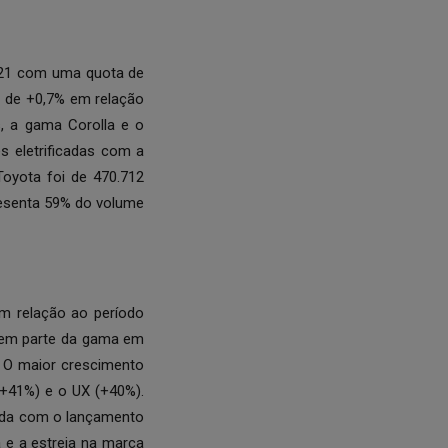
021 com uma quota de
o de +0,7% em relação
, a gama Corolla e o
 eletrificadas com a
Toyota foi de 470.712
esenta 59% do volume
m relação ao período
zem parte da gama em
. O maior crescimento
+41%) e o UX (+40%).
gada com o lançamento
 e a estreia na marca