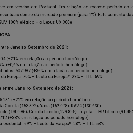
cer em vendas em Portugal. Em relação ao mesmo período do 
ercentuais dentro do mercado premium (para 1%). Este aumento de
UV 100% elétrico – o Lexus UX 300e
ROPA
ntre Janeiro-Setembro de 2021:
.904 (+21% em relação ao período homólogo)
7% (+0,6% em relação ao período homólogo)
híbridos: 507.987 (+36% em relação ao período homólogo)
e da Europa: 70% – Leste da Europa*: 28% – TTL: 59%
a entre Janeiro-Setembro de 2021:
5.181 (+21% em relação ao período homólogo)
a Corolla (163.872); Yaris (162.078); RAV4 (130.630)
brido (130.986); Corolla híbrido (129.895); Toyota C-HR híbrido (91.45
70.712 (+38% em relação ao período homólogo)
pa ocidental : 69% – Leste da Europa*: 28% – TTL: 58%