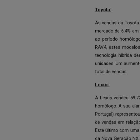
Toyota:
As vendas da Toyota
mercado de 6,4% em v
ao período homólogo
RAV4, estes modelos
tecnologia híbrida d
unidades. Um aument
total de vendas.
Lexus:
A Lexus vendeu 59.7
homólogo. A sua ala
Portugal) represento
de vendas em relaçã
Este último com uma 
da Nova Geração NX –