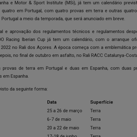
anha e Motor & Sport Institute (MSi), já tem um calendário previst
quatro em Portugal, com quatro provas em terra e outras quatro
de Portugal a meio da temporada, que será anunciado em breve.
al
e aprovação dos regulamentos técnicos e regulamentos desp
 Racing Iberian Cup já tem um calendário, com o arranque ofic
2022 no Rali dos Açores. A época começa com a emblemática prov
pois, no final de outubro em asfalto, no Rali RACC Catalunya-Cost
s provas de terra em Portugal e duas em Espanha, com duas 
as em Espanha.
visto da seguinte forma:
Data
Superfície
25 a 26 de março
Terra
6-7 de maio
Terra
20 a 22 de maio
Terra
17-18 de junho
Terra