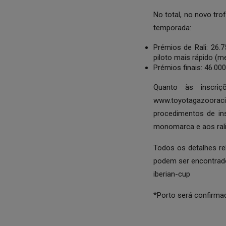
No total, no novo tr
temporada:
Prémios de Rali: 26.
piloto mais rápido (m
Prémios finais: 46.000
Quanto às inscri
www.toyotagazooraci
procedimentos de in
monomarca e aos rali
Todos os detalhes r
podem ser encontrado
iberian-cup
*Porto será confirma