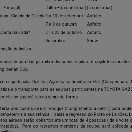
m Portugal)
Julho – (a confirmar)
(a confirmar)
úrias- Cidade de Oviedo
9 a 10 de setembro
Asfalto
7 a 8 de outubro
Asfalto
-Costa Daurada*
21 a 23 de outubro
Asfalto
Dezembro
Show
ção definitiva
dário de corridas permitirá descobrir o piloto e copiloto vencedor
 Iberian Cup.
rá no espetacular Rali dos Açores, no âmbito da ERC (Campeonato Da
ogística e o transporte para as equipas participantes na TOYOTA GAZ
mete-se a apoiá-las da seguinte forma:
Oferta dos custos de um reboque (comprimento a definir) para pode
competem e a assistência —saída e regresso do Porto de Leixões, L
stos aéreos serão cobertos até um total de 4 pessoas (ida e volta 
tratados). Para os restantes membros da equipa, será aplicada u