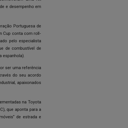
idade e desempenho em
eração Portuguesa de
n Cup conta com roll-
ado pelo especialista
que de combustível de
a espanhola).
or ser uma referência
Através do seu acordo
ndustrial, apaixonados
plementadas na Toyota
C), que aponta para a
móveis” de estrada e