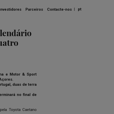
|
pt
Investidores
Parceiros
Contacte-nos
lendário
uatro
ha e Motor & Sport
 Açores.
tugal, duas de terra
rminará no final de
pela Toyota Caetano