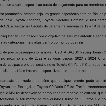
 avião.
icada uma tarifa especial ao custo de alojamento para os membros d
sem pontuação, embora seja um grande espetáculo para os fãs, os p
a pela Toyota Espanha, Toyota Caetano Portugal e MSi partic
RACE a realizar no Circuito de Jarama na semana de 12 a 18 de d
g Iberian Cup nasce com o objetivo de ser uma autêntica escola
ida às categorias mais altas dentro do mundo dos ralis.
 de preço/desempenho, a nova TOYOTA GAZOO Racing Iberian C
 no próximo ano de 2022 e as duas depois, 2023 e 2024. O gr
m de equipas e pilotos, será o novo Toyota GR Yaris RZ, um dos m
re clientes, fãs e imprensa especializada em todo o mundo.
tanciais ao modelo de série que qualquer cliente pode adquiri
Toyota em Portugal, o Toyota GR Yaris RZ do Troféu monomarc
gal e MSi foi desenvolvido como base no modelo de estrada, que d
torsional, o seu motor de três cilindros Turbo de 1,6 litros e o 
apresenta um peso de apenas 1.280 kg. Os técnicos da MSi de