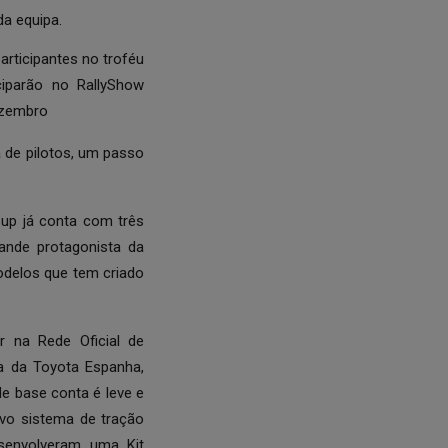
a equipa.
articipantes no troféu
iparão no RallyShow
ezembro
 de pilotos, um passo
up já conta com três
ande protagonista da
odelos que tem criado
r na Rede Oficial de
a da Toyota Espanha,
e base conta é leve e
novo sistema de tração
senvolveram uma Kit