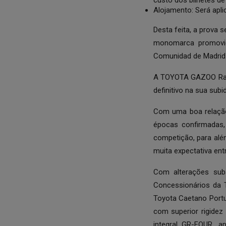
custo dos bilhetes de
Alojamento: Será apl
Desta feita, a prova 
monomarca promovid
Comunidad de Madrid-
A TOYOTA GAZOO Racin
definitivo na sua sub
Com uma boa relação
épocas confirmadas,
competição, para alé
muita expectativa ent
Com alterações subs
Concessionários da 
Toyota Caetano Portu
com superior rigidez 
integral GR-FOUR, 