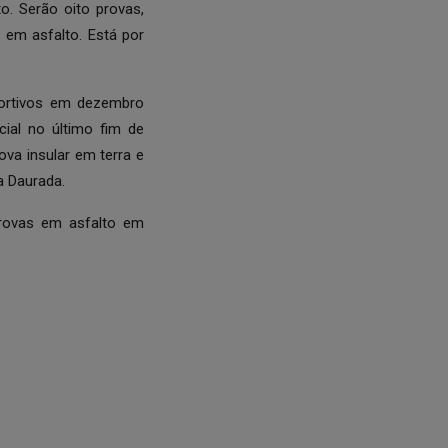
o. Serão oito provas,
 em asfalto. Está por
ortivos em dezembro
ial no último fim de
a insular em terra e
a Daurada.
provas em asfalto em