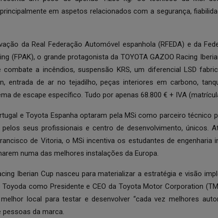
e principalmente em aspetos relacionados com a segurança, fiabil
vação da Real Federação Automóvel espanhola (RFEDA) e da Fed
ing (FPAK), o grande protagonista da TOYOTA GAZOO Racing Iberia
 combate a incêndios, suspensão KRS, um diferencial LSD fabric
n, entrada de ar no tejadilho, peças interiores em carbono, tan
ema de escape específico. Tudo por apenas 68.800 € + IVA (matrícul
tugal e Toyota Espanha optaram pela MSi como parceiro técnico p
 pelos seus profissionais e centro de desenvolvimento, únicos. 
ancisco de Vitoria, o MSi incentiva os estudantes de engenharia i
einarem numa das melhores instalações da Europa.
g Iberian Cup nasceu para materializar a estratégia e visão im
io Toyoda como Presidente e CEO da Toyota Motor Corporation (TM
elhor local para testar e desenvolver “cada vez melhores auto
e pessoas da marca.