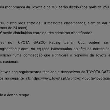
oféu monomarca da Toyota e da MSi serão distribuídos mais de 250
750€ distribuídos entre os 10 melhores classificados, além de dar
enos de 24 anos).
€ serão distribuídos entre os três primeiros classificados.
ções no TOYOTA GAZOO Racing Iberian Cup, podem ser 
ngiberiancup.com.
As equipas interessadas só têm de contactar a
scrição numa competição que significará o regresso da Toyota
s nacionais.
elativos aos regulamentos técnicos e desportivos da TOYOTA GAZO
s no seguinte link:
https://www.toyota.pt/world-of-toyota/toyotaga
do a devido tempo.