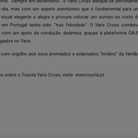
ema: “Sempre em Movimento”, o Yaris Cross adequa-se perfeitame
a-dia, mas com um aspeto aventureiro que é fundamental para 
visual elegante e alegre e procura colocar um sorriso no rosto do
 em Portugal tenha sido:
“traz felicidade”
. O Yaris Cross combina
com um apelo da condução dinâmica, graças à plataforma GA-B
giados no Yaris.
 com orgulho aos seus premiados e aclamados “irmãos” da família 
 sobre o Toyota Yaris Cross, visite:
www.toyota.pt