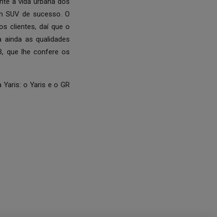
nte à vida urbana dos
um SUV de sucesso. O
s clientes, daí que o
 ainda as qualidades
, que lhe confere os
Yaris: o Yaris e o GR