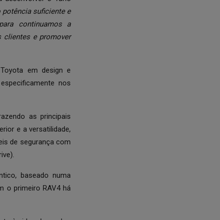
otência suficiente e
para continuamos a
 clientes e promover
 Toyota em design e
especificamente nos
trazendo as principais
ior e a versatilidade,
íveis de segurança com
ive).
ntico, baseado numa
om o primeiro RAV4 há