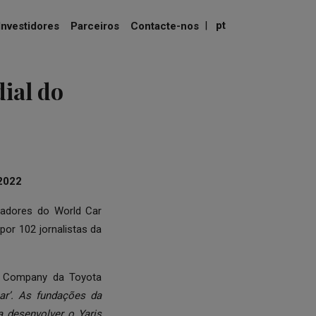
|
pt
Investidores
Parceiros
Contacte-nos
ial do
2022
zadores do World Car
por 102 jornalistas da
ar Company da Toyota
ar’. As fundações da
 desenvolver o Yaris