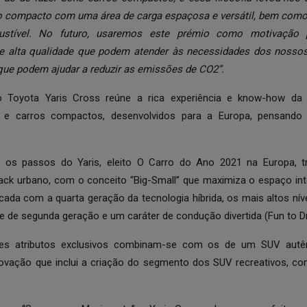
 compacto com uma área de carga espaçosa e versátil, bem como p
stível. No futuro, usaremos este prémio como motivação 
de alta qualidade que podem atender às necessidades dos nossos
que podem ajudar a reduzir as emissões de CO2”.
 Toyota Yaris Cross reúne a rica experiência e know-how da
 e carros compactos, desenvolvidos para a Europa, pensando 
 os passos do Yaris, eleito
O Carro do Ano 2021 na Europa
, 
ck urbano, com o conceito “Big-Small” que maximiza o espaço inter
icada com a quarta geração da tecnologia híbrida, os mais altos n
 de segunda geração e um caráter de condução divertida (Fun to Dr
ses atributos exclusivos combinam-se com os de um SUV autê
ovação que inclui a criação do segmento dos SUV recreativos, c