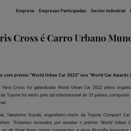
Empresa
Empresas Participadas
Sector Industrial
ris Cross é Carro Urbano Mund
o com prémio “World Urban Car 2022” nos “World Car Awards 
O Yaris Cross foi galardoado World Urban Car 2022 pelos organi
a Toyota foi eleito pelo júri internacional de 33 países, composto 
vel.
ória, Takatomo Suzuki, engenheiro-chefe da Toyota Compact C
efere:
“Estamos honrados por receber o prémio ‘World Urban C
as de fazer bons carros compactos, e essa filosofia levou-nos a