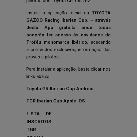
pelotão dos Toyota GR Yaris RZ.
Instale a aplicação oficial da
TOYOTA
GAZOO Racing Iberian Cup.
– a
través
d
esta
App gratuita
onde t
odos
poderão ter acesso às novidades do
Troféu monomarca Ibérico,
acedendo
a conteúdos exclusivos, informação das
provas e pilotos
.
Para instalar a aplicação, basta clicar nos
links abaixo:
Toyota GR Iberian Cup
Android
TGR Iberian Cup
Apple IOS
LISTA DE
INSCRITOS
TGR