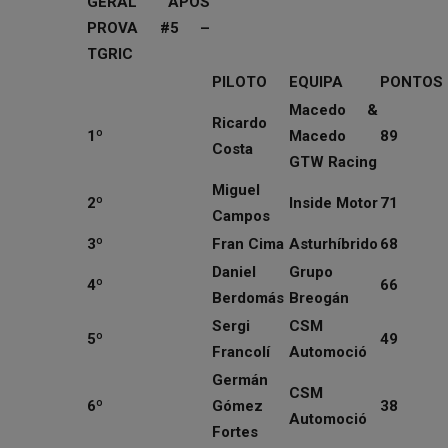
GERAL APÓS
PROVA #5 –
TGRIC
PILOTO
EQUIPA
PONTOS
Macedo &
Ricardo
1º
Macedo
89
Costa
GTW Racing
Miguel
2º
Inside Motor
71
Campos
3º
Fran Cima
Asturhíbrido
68
Daniel
Grupo
4º
66
Berdomás
Breogán
Sergi
CSM
5º
49
Francolí
Automoció
Germán
CSM
6º
Gómez
38
Automoció
Fortes