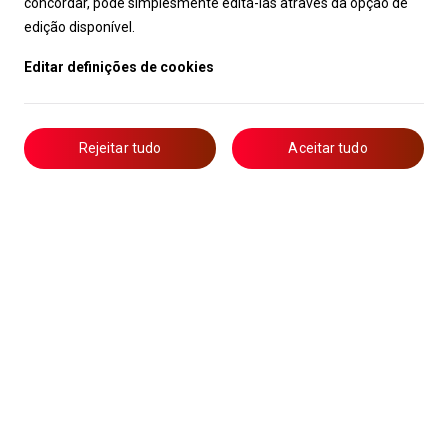
concordar, pode simplesmente editá-las através da opção de
edição disponível.
Editar definições de cookies
Rejeitar tudo
Aceitar tudo
Livro de Reclamações
Notícias
Oportunidades
Candidaturas
Formação
Lista de Técnicos de Ar Condicionado
Política de Privacidade