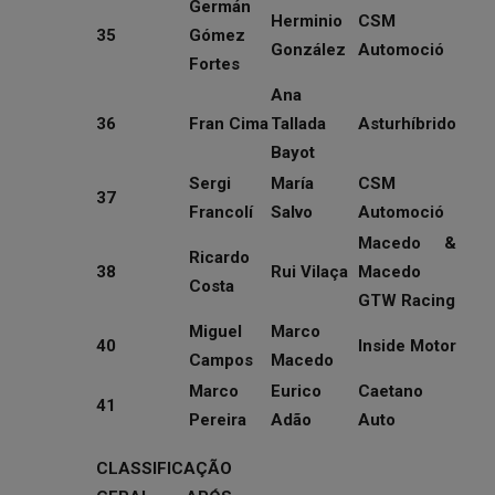
Germán
Herminio
CSM
35
Gómez
González
Automoció
Fortes
Ana
36
Fran Cima
Tallada
Asturhíbrido
Bayot
Sergi
María
CSM
37
Francolí
Salvo
Automoció
Macedo &
Ricardo
38
Rui Vilaça
Macedo
Costa
GTW Racing
Miguel
Marco
40
Inside Motor
Campos
Macedo
Marco
Eurico
Caetano
41
Pereira
Adão
Auto
CLASSIFICAÇÃO