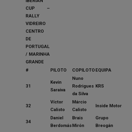
IBERIAN
CUP
–
RALLY
VIDREIRO
CENTRO
DE
PORTUGAL
/ MARINHA
GRANDE
#
PILOTO
COPILOTO
EQUIPA
Nuno
Kevin
31
Rodrigues
KRS
Saraiva
da Silva
Víctor
Márcio
32
Inside Motor
Calisto
Calisto
Daniel
Brais
Grupo
34
Berdomás
Mirón
Breogán