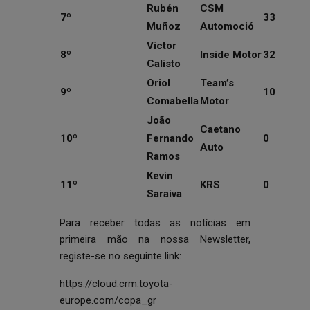
Rubén
CSM
7º
33
Muñoz
Automoció
Víctor
8º
Inside Motor
32
Calisto
Oriol
Team’s
9º
10
Comabella
Motor
João
Caetano
10º
Fernando
0
Auto
Ramos
Kevin
11º
KRS
0
Saraiva
Para receber todas as notícias em
primeira mão na nossa Newsletter,
registe-se no seguinte link:
https://cloud.crm.toyota-
europe.com/copa_gr