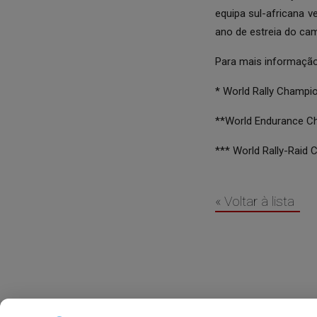
equipa sul-africana
ano de estreia do ca
Para mais informação
* World Rally Champio
**World Endurance Ch
*** World Rally-Raid
« Voltar à lista