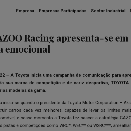
Empresa
Empresas Participadas
Sector Industrial
AZOO Racing apresenta-se em
 emocional
22 – A Toyota inicia uma campanha de comunicação para apre
 da sua marca de competição e de cariz desportivo, TOYOT
rios modelos da gama.
a inicia-se quando o presidente da Toyota Motor Corporation – Aki
truir carros cada vez melhores, capazes de levar os limites mai
utomóvel, e nesse momento a Toyota fez nascer a estratégia GAZO
s pistas e competições como WRC*, WEC** ou W2RC***, amealhando 