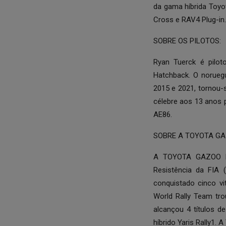
da gama híbrida Toyo
Cross e RAV4 Plug-in.
SOBRE OS PILOTOS:
Ryan Tuerck é pilot
Hatchback. O norueg
2015 e 2021, tornou-
célebre aos 13 anos p
AE86.
SOBRE A TOYOTA GA
A TOYOTA GAZOO Rac
Resistência da FIA
conquistado cinco v
World Rally Team tr
alcançou 4 títulos d
híbrido Yaris Rally1