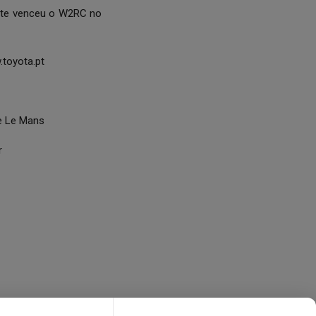
nte venceu o W2RC no
toyota.pt
e Le Mans
r