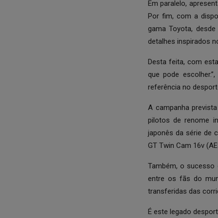
Em paralelo, apresen
Por fim, com a dispo
gama Toyota, desde 
detalhes inspirados 
Desta feita, com es
que pode escolher.”
referência no desport
A campanha previst
pilotos de renome i
japonês da série de cu
GT Twin Cam 16v (AE
Também, o sucesso 
entre os fãs do mun
transferidas das corr
É este legado despor