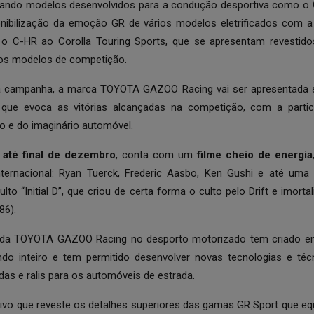
tando modelos desenvolvidos para a condução desportiva como o 
nibilização da emoção GR de vários modelos eletrificados com a 
o C-HR ao Corolla Touring Sports, que se apresentam revestid
nos modelos de competição.
ta campanha, a marca TOYOTA GAZOO Racing vai ser apresentada s
, que evoca as vitórias alcançadas na competição, com a partic
o e do imaginário automóvel.
a
até final de dezembro
, conta com um
filme cheio de energia
nternacional: Ryan Tuerck, Frederic Aasbo, Ken Gushi e até uma
lto “Initial D”, que criou de certa forma o culto pelo Drift e imort
86).
da TOYOTA GAZOO Racing no desporto motorizado tem criado en
do inteiro e tem permitido desenvolver novas tecnologias e té
idas e ralis para os automóveis de estrada.
tivo que reveste os detalhes superiores das gamas GR Sport que e