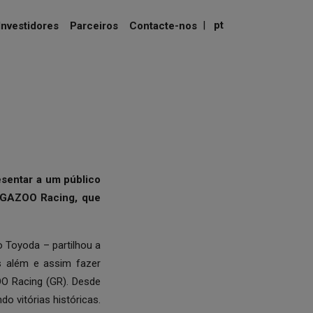
|
pt
Investidores
Parceiros
Contacte-nos
sentar a um público
A GAZOO Racing, que
o Toyoda – partilhou a
s além e assim fazer
O Racing (GR). Desde
vitórias históricas.