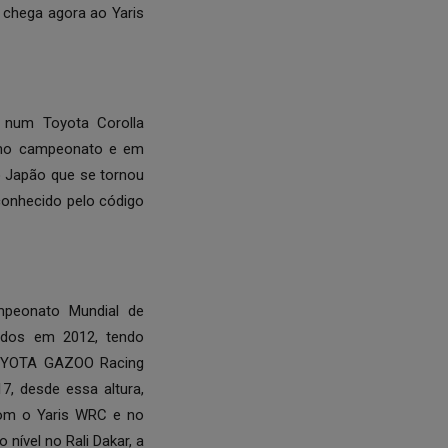
 chega agora ao Yaris
A num Toyota Corolla
esmo campeonato e em
o Japão que se tornou
 conhecido pelo código
mpeonato Mundial de
ados em 2012, tendo
 TOYOTA GAZOO Racing
, desde essa altura,
 com o Yaris WRC e no
ível no Rali Dakar, a