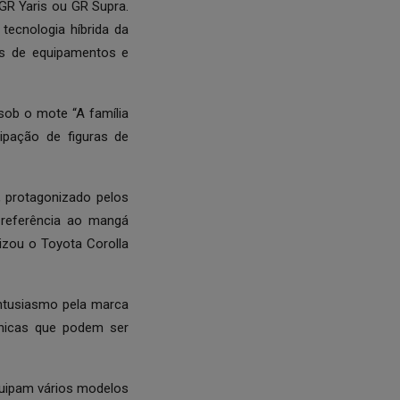
GR Yaris ou GR Supra.
tecnologia híbrida da
os de equipamentos e
ob o mote “A família
ipação de figuras de
, protagonizado pelos
 referência ao mangá
alizou o Toyota Corolla
tusiasmo pela marca
cnicas que podem ser
quipam vários modelos