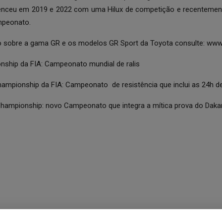
 venceu em 2019 e 2022 com uma Hilux de competição e recenteme
mpeonato.
 sobre a gama GR e os modelos GR Sport da Toyota consulte:
www.
nship da FIA: Campeonato mundial de ralis
ampionship da FIA: Campeonato de resistência que inclui as 24h d
 Championship: novo Campeonato que integra a mítica prova do Daka