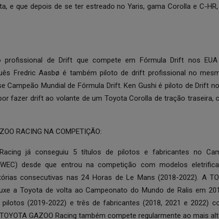
ta, e que depois de se ter estreado no Yaris, gama Corolla e C-HR,
o profissional de Drift que compete em Fórmula Drift nos EU
uês Fredric Aasbø é também piloto de drift profissional no m
se Campeão Mundial de Fórmula Drift. Ken Gushi é piloto de Drift n
or fazer drift ao volante de um Toyota Corolla de tração traseira,
ZOO RACING NA COMPETIÇÃO:
ing já conseguiu 5 títulos de pilotos e fabricantes no Ca
 (WEC) desde que entrou na competição com modelos eletrific
itórias consecutivas nas 24 Horas de Le Mans (2018-2022). A
ouxe a Toyota de volta ao Campeonato do Mundo de Ralis em 2017
e pilotos (2019-2022) e três de fabricantes (2018, 2021 e 2022)
. A TOYOTA GAZOO Racing também compete regularmente ao mais alto n