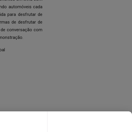
iando automóveis cada
ida para desfrutar de
rmas de desfrutar de
s de conversação com
emonstração.
bal