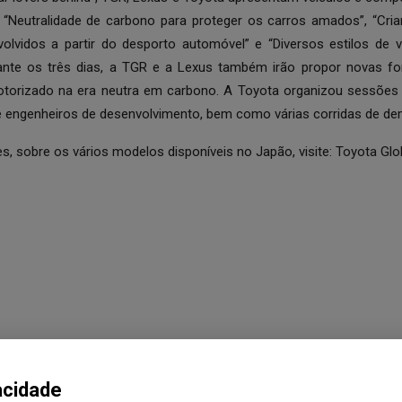
 “Neutralidade de carbono para proteger os carros amados”, “Cr
olvidos a partir do desporto automóvel” e “Diversos estilos de v
ante os três dias, a TGR e a Lexus também irão propor novas fo
otorizado na era neutra em carbono. A Toyota organizou sessõe
s e engenheiros de desenvolvimento, bem como várias corridas de d
, sobre os vários modelos disponíveis no Japão, visite:
Toyota Glo
acidade