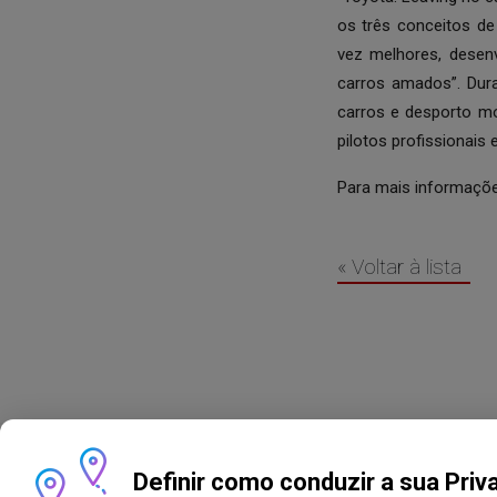
os três conceitos de
vez melhores, desenv
carros amados”. Dur
carros e desporto m
pilotos profissionai
Para mais informações
« Voltar à lista
Definir como conduzir a sua Priv