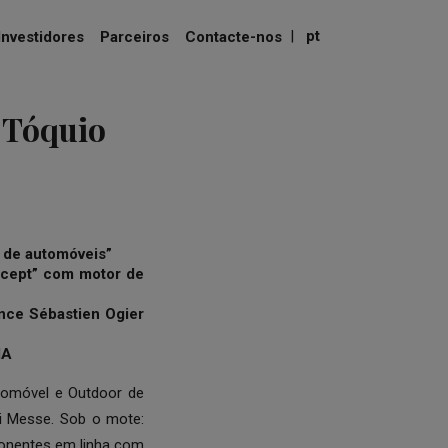
|
pt
Investidores
Parceiros
Contacte-nos
 Tóquio
s de automóveis”
ncept” com motor de
ance
Sébastien Ogier
IA
tomóvel e Outdoor de
ri Messe. Sob o mote:
ponentes em linha com