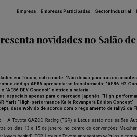
Empresa
Empresas Participadas
Sector Industrial
resenta novidades no Salão de
dades em Tóquio, sob o mote: “Não deixar para trás os amante
 com o código AE86 apresenta-se transformado: “AE86 H2 Co
o e “AE86 BEV Concept” elétrico a bateria
es especiais apenas para o mercado japonês: “High-perform
GR Yaris “High-performance
Kalle Rovanperä Edition Concept”
cept, desenvolvido de acordo com o regulamento de rally2 da F
22 – A Toyota GAZOO Racing (TGR) e Lexus estão nos salões Au
ntre os dias 13 e 15 de janeiro, no centro de convenções Makuha
car lovers behind”, TGR, Lexus e Toyota apresentam veículos e com