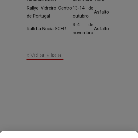
Rallye Vidreiro Centro
13-14 de
Asfalto
de Portugal
outubro
3-4 de
Ralli La Nucía SCER
Asfalto
novembro
« Voltar à lista