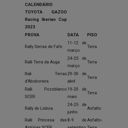
CALENDÁRIO
TOYOTA GAZOO
Racing Iberian Cup
2023
PROVA
DATA
PISO
11-12 de
Rally Serras de Fafe
Terra
março
24-25 de
Ralli Terra da Auga
Terra
março
Rali Terras
29-30 de
Terra
d’Aboboreira
abril
Ralli Pozoblanco
19-20 de
Terra
SCER
maio
24-25 de
Rally de Lisboa
Asfalto
junho
Ralli Princesa das
8-9 de
Asfalto-
Astúrias SCER
setembro
Terra