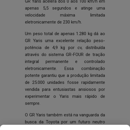
GR Yaris acelera dos 0 aos 100 km/h em
apenas 5,5 segundos e atinge uma
velocidade máxima limitada
eletronicamente de 230 km/h.
Um peso total de apenas 1.280 kg dá ao
GR Yaris uma excelente relação peso-
potência de 4,9 kg por cv, distribuída
através do sistema GR-FOUR de tração
integral permanente e controlado
eletronicamente. Essa combinação
potente garantiu que a produção limitada
de 25.000 unidades fosse rapidamente
vendida para entusiastas ansiosos por
experimentar o Yaris mais rápido de
sempre.
O GR Yaris também está na vanguarda da
busca da Toyota por um futuro neutro
em carbono, para carros de produção e