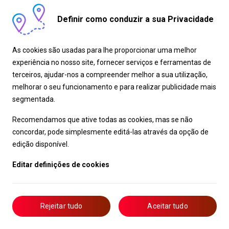
automobilismo. Ilustrando o
Definir como conduzir a sua Privacidade
compromisso contínuo da marca em
investir em novas e variadas tecnologias
e motorizações, com o desenvolvimento
As cookies são usadas para lhe proporcionar uma melhor
do GR Yaris H2, com um motor de
experiência no nosso site, fornecer serviços e ferramentas de
combustão movido a hidrogénio com
terceiros, ajudar-nos a compreender melhor a sua utilização,
quase zero emissões, a versão H2 fez
melhorar o seu funcionamento e para realizar publicidade mais
sua estreia europeia em agosto de 2021.
segmentada.
O Presidente da Toyota Motor
Recomendamos que ative todas as cookies, mas se não
Corporation, Akio Toyoda, conduziu ao
concordar, pode simplesmente editá-las através da opção de
lado da lenda dos ralis Juha Kankkunen,
edição disponível.
como carro Zero do Rali Ypres na
Bélgica.Com a alteração do regulamento
Editar definições de cookies
do Campeonato do Mundo de Ralis, a
Toyota GAZOO Racing apresentou o GR
Yaris Rally1, baseado no modelo de
Rejeitar tudo
estrada, para a época de 2022.
Aceitar tudo
Até o momento, a Toyota GAZOO Racing