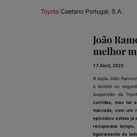
João Ramo
melhor 
17 Abril, 2023
A dupla João Ramos/P
a desistir no segun
suspensão da Toyot
corridas, mas tal 
marcada, com um ma
episódios estava já
recuperava tempo, 
ligeiramente do lad