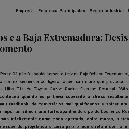
Empresa
Empresas Participadas
Sector Industrial
s e a Baja Extremadura: Desis
momento
edro Ré não foi particularmente feliz na Baja Dehesa Extremadura, 
do dia, na sequência do ligeiro toque num muro que provocou d
a Hilux T1+ da Toyota Gazoo Racing Caetano Portugal.
“São
aconteceu quando eu já havia superado o stress resultan
u roadbook, de comissários mal qualificados e sofrer um 
 a impor um ritmo muito forte, apanhando o pó do Lourenço Rosa
mas infelizmente numa zona apertada, entre muros, a tras
o esquerdo, projetando o carro para o lado direto e com o im