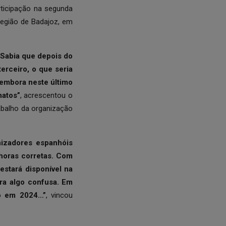
rticipação na segunda
egião de Badajoz, em
 Sabia que depois do
erceiro, o que seria
embora neste último
natos”
, acrescentou o
abalho da organização
nizadores espanhóis
horas corretas. Com
estará disponível na
ra algo confusa. Em
to em 2024…”
, vincou