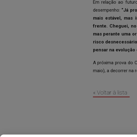
Em relação ao futuro
desempenho:
“Já pr
mais estável, mas 
frente. Cheguei, no
mas perante uma org
risco desnecessário,
pensar na evolução 
A próxima prova do C
maio), a decorrer na 
« Voltar à lista