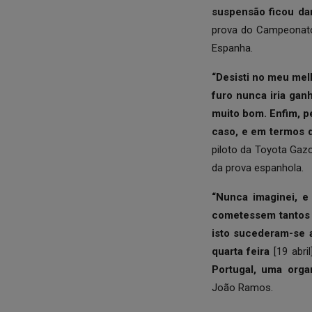
suspensão ficou dan
prova do Campeonato
Espanha.
“Desisti no meu mel
furo nunca iria gan
muito bom. Enfim, 
caso, e em termos 
piloto da Toyota Gaz
da prova espanhola.
“Nunca imaginei, e
cometessem tantos 
isto sucederam-se a
quarta feira
[19 abril
Portugal, uma orga
João Ramos.