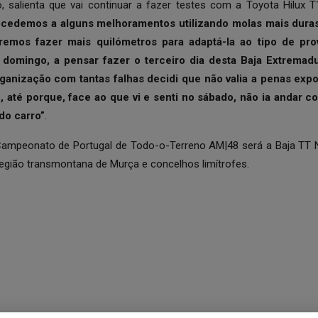
, salienta que vai continuar a fazer testes com a Toyota Hilux T
ocedemos a alguns melhoramentos utilizando molas mais duras,
iremos fazer mais quilómetros para adaptá-la ao tipo de pr
 domingo, a pensar fazer o terceiro dia desta Baja Extremad
anização com tantas falhas decidi que não valia a penas exp
 até porque, face ao que vi e senti no sábado, não ia andar co
do carro”
.
ampeonato de Portugal de Todo-o-Terreno AM|48 será a Baja TT N
região transmontana de Murça e concelhos limítrofes.