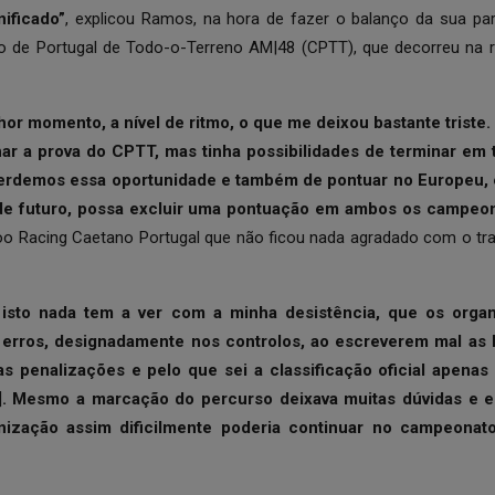
ificado”
, explicou Ramos, na hora de fazer o balanço da sua pa
 de Portugal de Todo-o-Terreno AM|48 (CPTT), que decorreu na r
hor momento, a nível de ritmo, o que me deixou bastante triste.
har a prova do CPTT, mas tinha possibilidades de terminar em t
perdemos essa oportunidade e também de pontuar no Europeu, 
de futuro, possa excluir uma pontuação em ambos os campeo
oo Racing Caetano Portugal que não ficou nada agradado com o tr
 isto nada tem a ver com a minha desistência, que os orga
erros, designadamente nos controlos, ao escreverem mal as 
s penalizações e pelo que sei a classificação oficial apenas 
]
. Mesmo a marcação do percurso deixava muitas dúvidas e e
nização assim dificilmente poderia continuar no campeona