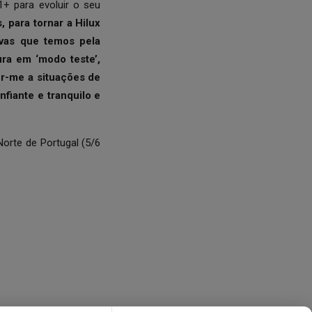
1+ para evoluir o seu
 para tornar a Hilux
ovas que temos pela
ura em ‘modo teste’,
or-me a situações de
nfiante e tranquilo e
orte de Portugal (5/6