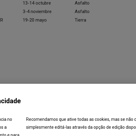
13-14 octubre
Asfalto
3-4 noviembre
Asfalto
ER
19-20 mayo
Tierra
acidade
ncia no
Recomendamos que ative todas as cookies, mas se não c
os a
simplesmente editá-las através da opção de edição dispon
unidades
Candidaturas
Formação
Lista de Técnico
nto e para