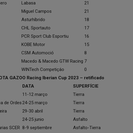
lero
Labasa
21
Miguel Campos
21
Asturhíbrido
18
CHL Sportauto
17
PCR Sport Club Esportiu
16
KOBE Motor
15
CSM Automoció
8
Macedo & Macedo GTW Racing
7
WINTech Competiçáo
0
TA GAZOO Racing Iberian Cup 2023 – retificado
DATA
SUPERFÍCIE
11-12 março
Tierra
ca de Ordes
24-25 março
Tierra
eira
29-30 abril
Tierra
24-25 junio
Asfalto
urias SCER
8-9 septiembre
Asfalto-Tierra