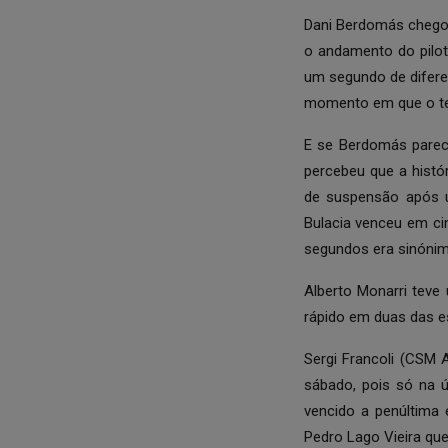
Dani Berdomás chegou 
o andamento do pilot
um segundo de difere
momento em que o terc
E se Berdomás parec
percebeu que a histór
de suspensão após um
Bulacia venceu em cin
segundos era sinónim
Alberto Monarri teve
rápido em duas das es
Sergi Francoli (CSM
sábado, pois só na ú
vencido a penúltima 
Pedro Lago Vieira que