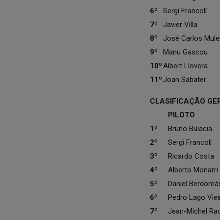
6º
Sergi Francolí
7º
Javier Villa
8º
José Carlos Mule
9º
Manu Gascou
10º
Albert Llovera
11º
Joan Sabater
CLASIFICAÇÃO GERA
PILOTO
1º
Bruno Bulacia
2º
Sergi Francolí
3º
Ricardo Costa
4º
Alberto Monarri
5º
Daniel Berdomá
6º
Pedro Lago Viei
7º
Jean-Michel Ra