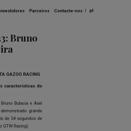
|
pt
Investidores
Parceiros
Contacte-nos
3: Bruno
ira
OYOTA GAZOO RACING
s características do
 Bruno Bulacia e Axel
m demonstrado grande
ais de 54 segundos de
o GTW Racing).