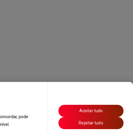
Aceitar tudo
oncordar, pode
Rejeitar tudo
ível.
s de Ar Condicionado
Política de Privacidade