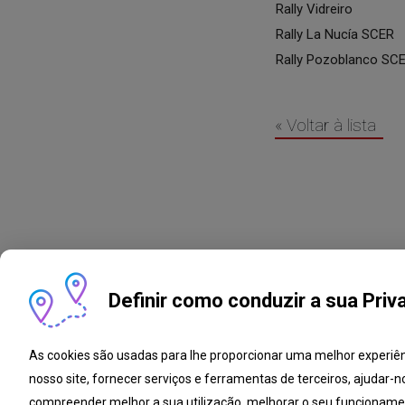
Rally Vidreiro
Rally La Nucía SCER
Rally Pozoblanco SC
« Voltar à lista
Definir como conduzir a sua Priv
As cookies são usadas para lhe proporcionar uma melhor experiê
nosso site, fornecer serviços e ferramentas de terceiros, ajudar-n
Livro de Reclamações
Notícias
Oport
compreender melhor a sua utilização, melhorar o seu funcioname