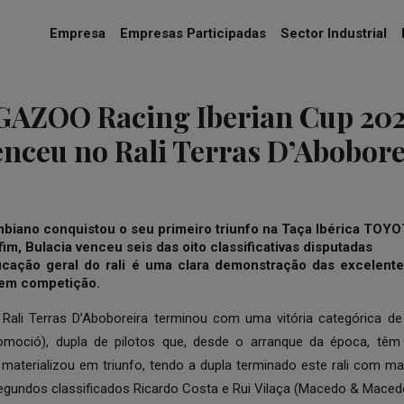
Empresa
Empresas Participadas
Sector Industrial
AZOO Racing Iberian Cup 202
enceu no Rali Terras D’Abobore
ombiano conquistou o seu primeiro triunfo na Taça Ibérica T
 fim, Bulacia venceu seis das oito classificativas disputadas
ficação geral do rali é uma clara demonstração das excelente
 em competição.
 Rali Terras D’Aboboreira terminou com uma vitória categórica de
oció), dupla de pilotos que, desde o arranque da época, tê
 materializou em triunfo, tendo a dupla terminado este rali com m
gundos classificados Ricardo Costa e Rui Vilaça (Macedo & Maced