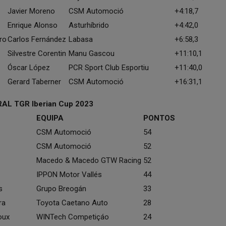
Javier Moreno
CSM Automoció
+4:18,7
Enrique Alonso
Asturhíbrido
+4:42,0
ro
Carlos Fernández
Labasa
+6:58,3
Silvestre Corentin
Manu Gascou
+11:10,1
Óscar López
PCR Sport Club Esportiu
+11:40,0
Gerard Taberner
CSM Automoció
+16:31,1
L TGR Iberian Cup 2023
EQUIPA
PONTOS
CSM Automoció
54
CSM Automoció
52
Macedo & Macedo GTW Racing
52
IPPON Motor Vallés
44
s
Grupo Breogán
33
ra
Toyota Caetano Auto
28
oux
WINTech Competiçáo
24