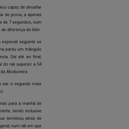
nico capaz de desafiar
ia de prova, a apenas
is de 7 segundos, num
e diferença do líder.
especial seguinte se
ha partiu um triângulo
ia. Daí até ao final,
 do rali superior a 54
 da Aboboreira.
iu ser o segundo mais
o.
emas para a manhã de
ente, tendo inclusive
que terminou atrás de
geral, num rali em que