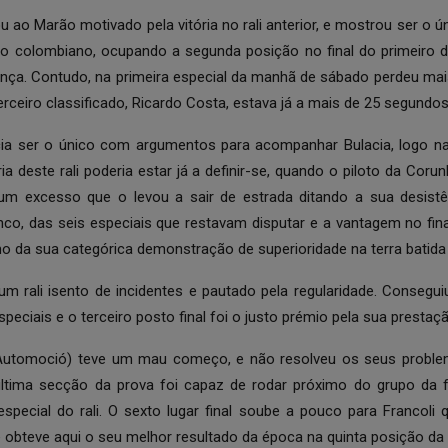
ao Marão motivado pela vitória no rali anterior, e mostrou ser o ú
o colombiano, ocupando a segunda posição no final do primeiro d
nça. Contudo, na primeira especial da manhã de sábado perdeu ma
eiro classificado, Ricardo Costa, estava já a mais de 25 segundos d
ia ser o único com argumentos para acompanhar Bulacia, logo na 
ia deste rali poderia estar já a definir-se, quando o piloto da Corun
 excesso que o levou a sair de estrada ditando a sua desistênc
co, das seis especiais que restavam disputar e a vantagem no final
o da sua categórica demonstração de superioridade na terra batida
 um rali isento de incidentes e pautado pela regularidade. Consegu
peciais e o terceiro posto final foi o justo prémio pela sua prestaçã
 Automoció) teve um mau começo, e não resolveu os seus probl
ltima secção da prova foi capaz de rodar próximo do grupo da fr
especial do rali. O sexto lugar final soube a pouco para Francoli 
 obteve aqui o seu melhor resultado da época na quinta posição da 