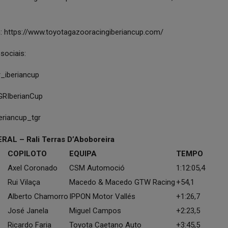
m:
https://www.toyotagazooracingiberiancup.com/
sociais:
iberiancup
berianCup
ancup_tgr
AL – Rali Terras D’Aboboreira
COPILOTO
EQUIPA
TEMPO
Axel Coronado
CSM Automoció
1:12:05,4
Rui Vilaça
Macedo & Macedo GTW Racing
+54,1
Alberto Chamorro
IPPON Motor Vallés
+1:26,7
José Janela
Miguel Campos
+2:23,5
Ricardo Faria
Toyota Caetano Auto
+3:45,5