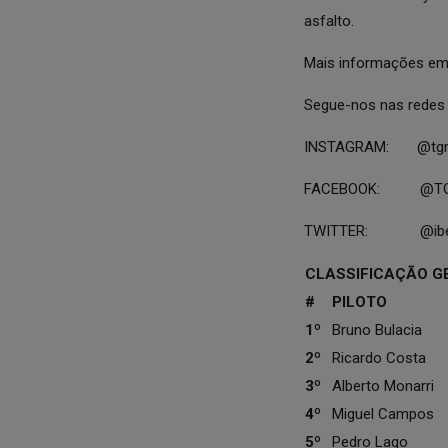
asfalto.
Mais informações e
Segue-nos nas redes 
INSTAGRAM: @tgr_
FACEBOOK: @TGRI
TWITTER: @iberi
CLASSIFICAÇÃO GER
#
PILOTO
1º
Bruno Bulacia
2º
Ricardo Costa
3º
Alberto Monarri
4º
Miguel Campos
5º
Pedro Lago