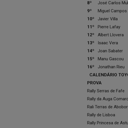
8º
José Carlos Mu
9º
Miguel Campos
10º
Javier Villa
11º
Pierre Lafay
12º
Albert Llovera
13º
Isaac Vera
14º
Joan Sabater
15º
Manu Gascou
16º
Jonathan Rieu
C
ALEN
DÁRIO TOYO
PROVA
Rally Serras de Fafe
Rally da Auga Comar
Rali Terras de Abobor
Rally de Lisboa
Rally Princesa de Ast