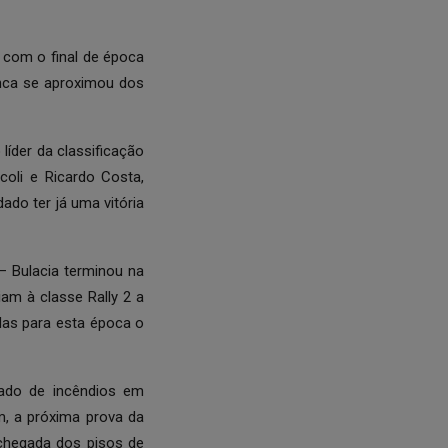
 com o final de época
unca se aproximou dos
líder da classificação
oli e Ricardo Costa,
do ter já uma vitória
 – Bulacia terminou na
iam à classe Rally 2 a
das para esta época o
vado de incêndios em
, a próxima prova da
 chegada dos pisos de