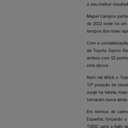
o seu melhor resultad
Miguel Campos partiu
de 2022 onde foi um 
tempos dos mais rápi
Com a contabilização 
da Toyota Gazoo Rac
ambos com 52 pontos,
esta época.
Num rali difícil, o T
12ª posição da classi
surgir na tabela, ma
tornaram numa ainda 
Em termos de calend
Espanha, forçando o
TGRIC será o Rally d