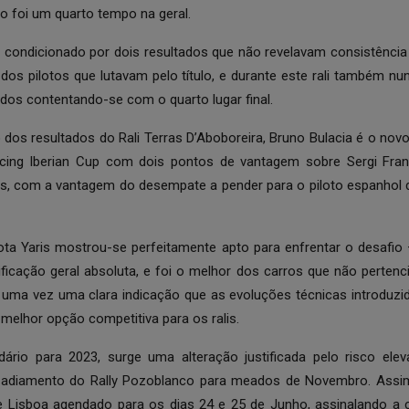
o foi um quarto tempo na geral.
 condicionado por dois resultados que não revelavam consistência
dos pilotos que lutavam pelo título, e durante este rali também n
dos contentando-se com o quarto lugar final.
dos resultados do Rali Terras D’Aboboreira, Bruno Bulacia é o novo 
ing Iberian Cup com dois pontos de vantagem sobre Sergi Franc
 com a vantagem do desempate a pender para o piloto espanhol da
oyota Yaris mostrou-se perfeitamente apto para enfrentar o desafio
ficação geral absoluta, e foi o melhor dos carros que não pertenc
is uma vez uma clara indicação que as evoluções técnicas introduzi
melhor opção competitiva para os ralis.
ário para 2023, surge uma alteração justificada pelo risco ele
 adiamento do Rally Pozoblanco para meados de Novembro. Assim
e Lisboa agendado para os dias 24 e 25 de Junho, assinalando a