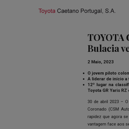
TOYOTA G
Bulacia v
2 Maio, 2023
O jovem piloto col
A liderar de início a
12º lugar na classi
Toyota GR Yaris RZ
30 de abril 2023 – O
Coronado (CSM Autom
rapidez que agora se
vantagem face aos se