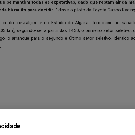
e se mantêm todas as expetativas, dado que restam ainda mai
nda há muito para decidir…”
,disse o piloto da Toyota Gazoo Racin
o centro nevrálgico é no Estádio do Algarve, tem início no sábad
,03 km), seguindo-se, a partir das 14:30, o primeiro setor seletiv
o, o arranque para o segundo e último setor seletivo, idêntico ao 
.
acidade