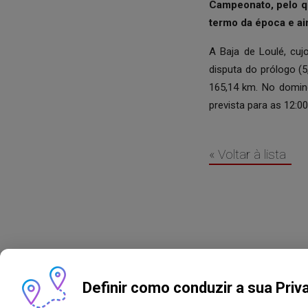
Campeonato, pelo qu
termo da época e ai
A Baja de Loulé, cuj
disputa do prólogo (5
165,14 km. No doming
prevista para as 12:00
« Voltar à lista
Definir como conduzir a sua Priv