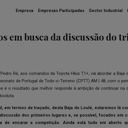
Empresa
Empresas Participadas
Sector Industrial
s em busca da discussão do tr
edro Ré, aos comandos da Toyota Hilux T1+, vai abordar a Baja d
peonato de Portugal de Todo-o-Terreno (CPTT) AM | 48, com o pe
sse é o resultado que melhor responde à ambição de continuar na d
bsoluta.
fil, em termos de traçado, desta Baja de Loulé, estaremos lá com
iscussão dos primeiros lugares e, se possível, focados em con
a de encarar a competição. Ainda está tudo em aberto q