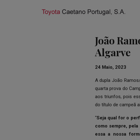
João Ramo
Algarve
24 Maio, 2023
A dupla João Ramos/P
quarta prova do Cam
aos triunfos, pois e
do título de campeã a
“
Seja qual for o per
como sempre, pela d
essa a nossa form