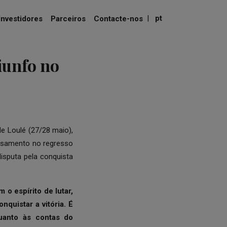
|
pt
Investidores
Parceiros
Contacte-nos
iunfo no
e Loulé (27/28 maio),
nsamento no regresso
isputa pela conquista
 o espírito de lutar,
quistar a vitória. É
uanto às contas do