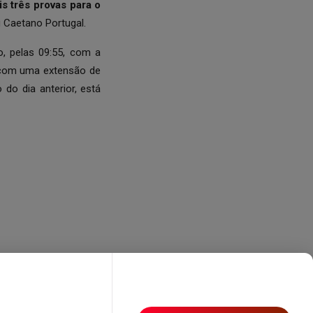
s três provas para o
g Caetano Portugal.
o, pelas 09:55, com a
o, com uma extensão de
do dia anterior, está