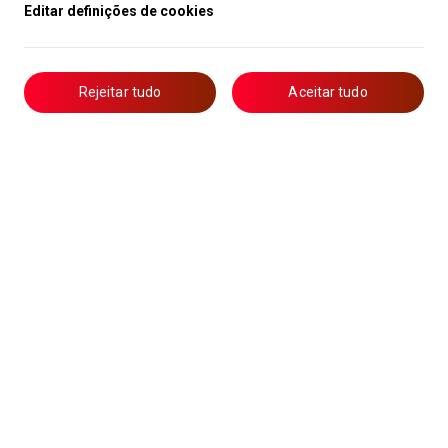
Editar definições de cookies
Rejeitar tudo
Aceitar tudo
Livro de Reclamações
Notícias
Oportunidades
Candidaturas
Formação
Lista de Técnicos de Ar Condicionado
Política de Privacidade