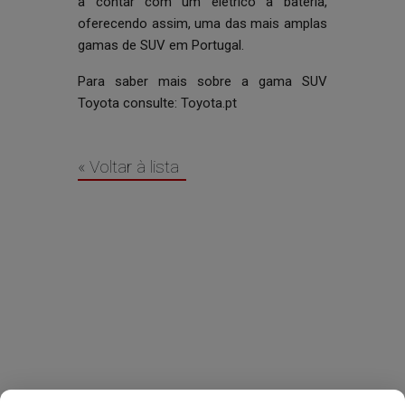
a contar com um elétrico a bateria,
oferecendo assim, uma das mais amplas
gamas de SUV em Portugal.
Para saber mais sobre a gama SUV
Toyota consulte:
Toyota.pt
« Voltar à lista