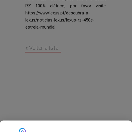
RZ 100% elétrico, por favor visite:
https://www.lexus.pt/descubra-a-
lexus/noticias-lexus/lexus-rz-450e-
estreia-mundial
« Voltar à lista