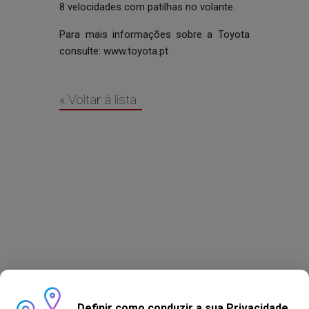
8 velocidades com patilhas no volante.
Para mais informações sobre a Toyota
consulte:
www.toyota.pt
« Voltar à lista
Definir como conduzir a sua Privacidade