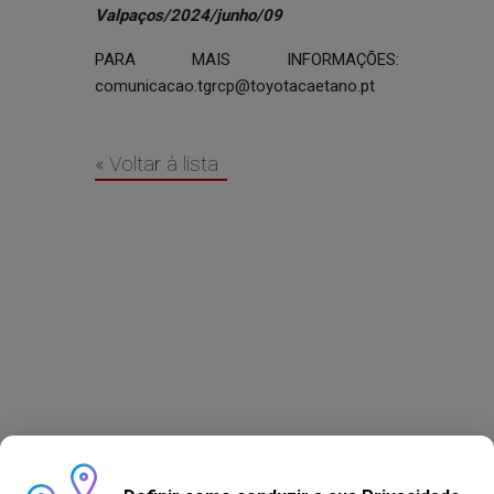
Valpaços/2024/junho/09
PARA MAIS INFORMAÇÕES:
comunicacao.tgrcp@toyotacaetano.pt
« Voltar à lista