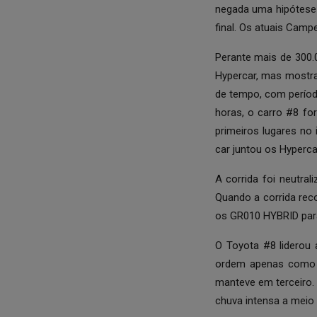
negada uma hipótese 
final. Os atuais Camp
Perante mais de 300.
Hypercar, mas mostra
de tempo, com períod
horas, o carro #8 fo
primeiros lugares no
car juntou os Hyperca
A corrida foi neutra
Quando a corrida reco
os GR010 HYBRID para
O Toyota #8 liderou
ordem apenas como r
manteve em terceiro. 
chuva intensa a meio 