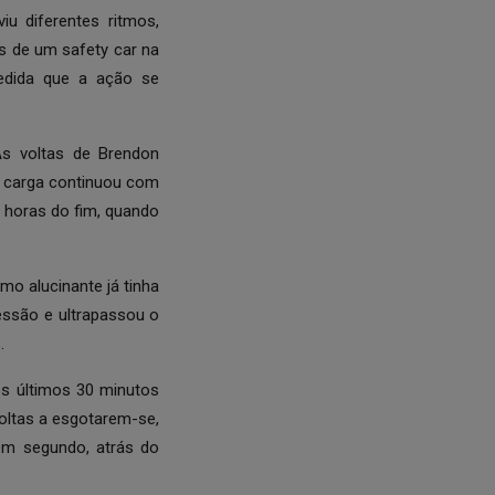
u diferentes ritmos,
s de um safety car na
edida que a ação se
As voltas de Brendon
A carga continuou com
 horas do fim, quando
mo alucinante já tinha
essão e ultrapassou o
.
s últimos 30 minutos
oltas a esgotarem-se,
 em segundo, atrás do