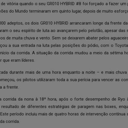
de vitória quando o seu GR010 HYBRID #8 foi forçado a fazer um
eões do Mundo terminaram em quinto lugar, depois de muito esforço
000 adeptos, os dois GR010 HYBRID arrancaram longe da frente da 
ram o seu espírito de luta ao avançarem pelo pelotão, apesar da
os de muita chuva e vento. Sem se deixarem abater pelos aguaceir
rçou a sua entrada na luta pelas posições do pódio, com o Toyota 
 início da corrida. A situação da corrida mudou a meio da sétima 
r que eram líderes.
lizada durante mais de uma hora enquanto a noite – e mais chuva
meçou, os pilotos utilizaram toda a sua perícia para vencer as cond
 a frente.
 a corrida da nona à 18ª hora, após o forte desempenho de Ryo 
esultado de diferentes estratégias de paragem nas boxes, enq
Este período incluiu mais de quatro horas de intervenção contínua 
da corrida.