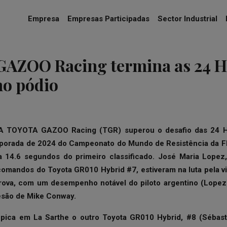
Empresa
Empresas Participadas
Sector Industrial
AZOO Racing termina as 24 H
no pódio
A TOYOTA GAZOO Racing (TGR) superou o desafio das 24 H
mporada de 2024 do Campeonato do Mundo de Resistência da F
 14.6 segundos do primeiro classificado. José Maria Lopez
comandos do Toyota GR010 Hybrid #7, estiveram na luta pela vit
prova, com um desempenho notável do piloto argentino (Lopez
esão de Mike Conway.
pica em La Sarthe o outro Toyota GR010 Hybrid, #8 (Sébas