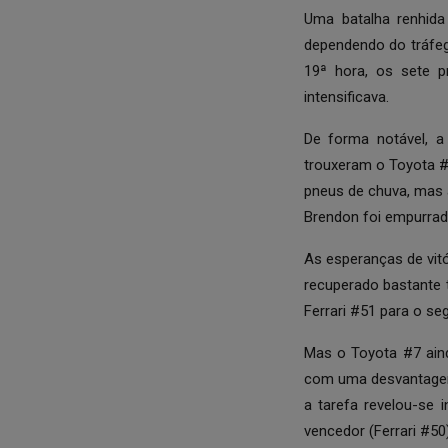
Uma batalha renhida
dependendo do tráfeg
19ª hora, os sete 
intensificava.
De forma notável, a
trouxeram o Toyota #
pneus de chuva, mas 
Brendon foi empurrado
As esperanças de vitó
recuperado bastante 
Ferrari #51 para o se
Mas o Toyota #7 ain
com uma desvantagem 
a tarefa revelou-se 
vencedor (Ferrari #50