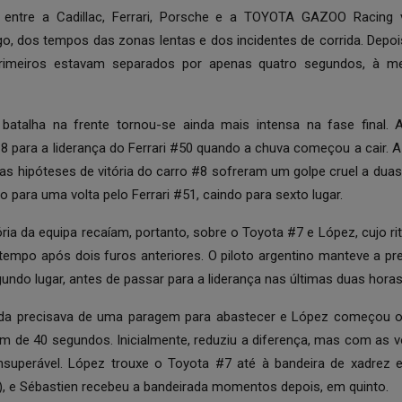
 entre a Cadillac, Ferrari, Porsche e a TOYOTA GAZOO Racing vi
o, dos tempos das zonas lentas e dos incidentes de corrida. Depoi
primeiros estavam separados por apenas quatro segundos, à m
 batalha na frente tornou-se ainda mais intensa na fase final. 
8 para a liderança do Ferrari #50 quando a chuva começou a cair. 
as hipóteses de vitória do carro #8 sofreram um golpe cruel a duas
 para uma volta pelo Ferrari #51, caindo para sexto lugar.
ria da equipa recaíam, portanto, sobre o Toyota #7 e López, cujo rit
tempo após dois furos anteriores. O piloto argentino manteve a pr
gundo lugar, antes de passar para a liderança nas últimas duas horas
da precisava de uma paragem para abastecer e López começou o
de 40 segundos. Inicialmente, reduziu a diferença, mas com as v
insuperável. López trouxe o Toyota #7 até à bandeira de xadrez
), e Sébastien recebeu a bandeirada momentos depois, em quinto.