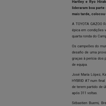
Hartley e Ryo Hira
lideraram boa parte
mais tarde, colocou
A TOYOTA GAZOO Raci
épica em condições v
quarta ronda do Camp
Os campeões do mundo
desafio de uma prov
graças à perícia dos p
de equipa.
José María López, K
HYBRID #7 num final
de terem partido de 
após 311 voltas.
Sébastien Buemi, Br