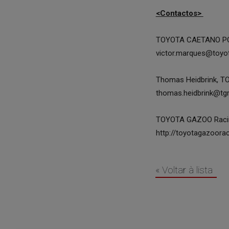
<Contactos>
TOYOTA CAETANO POR
victor.marques@toyo
Thomas Heidbrink, T
thomas.heidbrink@tg
TOYOTA GAZOO Racing
http://toyotagazoora
« Voltar à lista