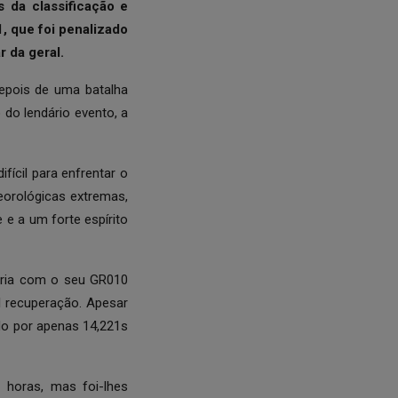
 da classificação e
, que foi penalizado
 da geral.
epois de uma batalha
do lendário evento, a
ícil para enfrentar o
orológicas extremas,
e e a um forte espírito
ória com o seu GR010
 recuperação. Apesar
do por apenas 14,221s
 horas, mas foi-lhes