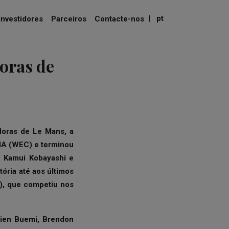
|
pt
Investidores
Parceiros
Contacte-nos
oras de
oras de Le Mans, a
IA (WEC) e terminou
, Kamui Kobayashi e
ória até aos últimos
), que competiu nos
tien Buemi, Brendon