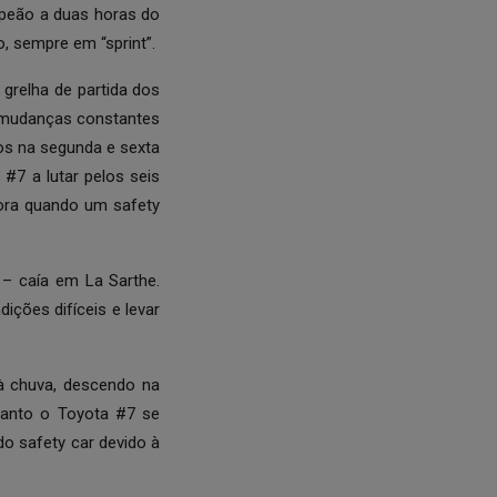
 peão a duas horas do
, sempre em “sprint”.
grelha de partida dos
s mudanças constantes
os na segunda e sexta
#7 a lutar pelos seis
hora quando um safety
 – caía em La Sarthe.
ições difíceis e levar
à chuva, descendo na
uanto o Toyota #7 se
do safety car devido à