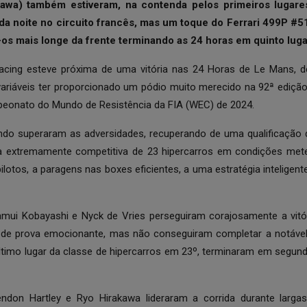
kawa) também estiveram, na contenda pelos primeiros lugares
 da noite no circuito francês, mas um toque do Ferrari 499P #51
-os mais longe da frente terminando as 24 horas em quinto lugar
ng esteve próxima de uma vitória nas 24 Horas de Le Mans, d
ariáveis ter proporcionado um pódio muito merecido na 92ª edição 
eonato do Mundo de Resistência da FIA (WEC) de 2024.
 superaram as adversidades, recuperando de uma qualificação dif
a extremamente competitiva de 23 hipercarros em condições mete
ilotos, a paragens nas boxes eficientes, a uma estratégia inteligent
amui Kobayashi e Nyck de Vries perseguiram corajosamente a vit
 de prova emocionante, mas não conseguiram completar a notável
último lugar da classe de hipercarros em 23º, terminaram em segun
endon Hartley e Ryo Hirakawa lideraram a corrida durante largas