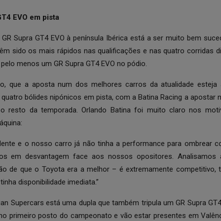
GT4 EVO em pista
GR Supra GT4 EVO à península Ibérica está a ser muito bem suced
têm sido os mais rápidos nas qualificações e nas quatro corridas d
 pelo menos um GR Supra GT4 EVO no pódio.
to, que a aposta num dos melhores carros da atualidade esteja a
s quatro bólides nipónicos em pista, com a Batina Racing a aposta
 resto da temporada. Orlando Batina foi muito claro nos mot
áquina:
dente e o nosso carro já não tinha a performance para ombrear 
-nos em desvantagem face aos nossos opositores. Analisamos
o de que o Toyota era a melhor – é extremamente competitivo
inha disponibilidade imediata.”
erian Supercars está uma dupla que também tripula um GR Supra G
no primeiro posto do campeonato e vão estar presentes em Valênc