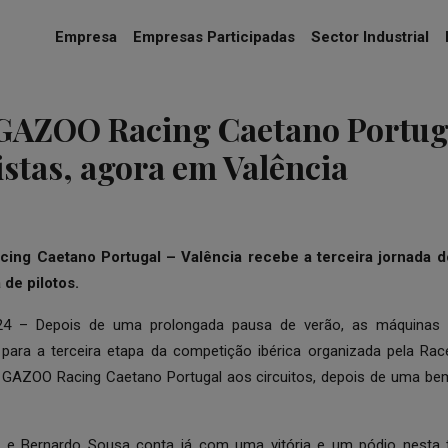
Empresa
Empresas Participadas
Sector Industrial
AZOO Racing Caetano Portug
pistas, agora em Valência
ing Caetano Portugal
– Valência recebe a terceira jornada d
de pilotos.
24 – Depois de uma prolongada pausa de verão, as máquinas d
 para a terceira etapa da competição ibérica organizada pela Ra
GAZOO Racing Caetano Portugal aos circuitos, depois de uma b
ra e Bernardo Sousa conta já com uma vitória e um pódio nesta 