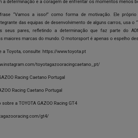
m a determinação e a coragem de enfrentar os momentos menos b
frase “Vamos a isso!” como forma de motivação. Ele próprio
ntegrante das equipas de desenvolvimento de alguns carros, usa o
s seus pares, refletindo a determinação que faz parte do A
s maiores marcas do mundo. O motorsport é apenas o espelho des
e a Toyota, consulte:
https://www.toyota.pt
ww.instagram.com/toyotagazooracingcaetano_pt/
AZOO Racing Caetano Portugal
ZOO Racing Caetano Portugal
o sobre a TOYOTA GAZOO Racing GT4
otagazooracing.com/gt4/