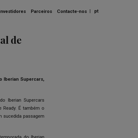
|
pt
Investidores
Parceiros
Contacte-nos
al de
o Iberian Supercars,
o Iberian Supercars
ce Ready. É também o
em sucedida passagem
temporada do Iberian