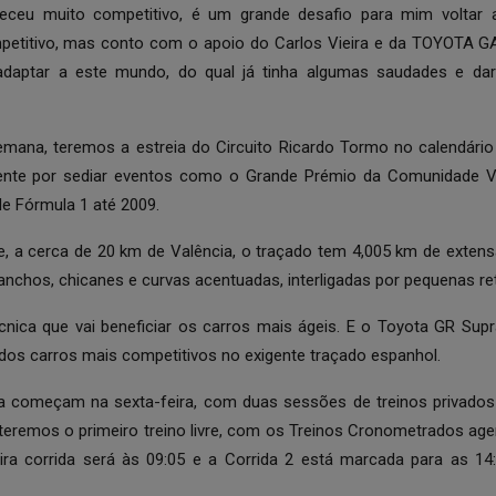
eceu muito competitivo, é um grande desafio para mim voltar a
etitivo, mas conto com o apoio do Carlos Vieira e da TOYOTA 
adaptar a este mundo, do qual já tinha algumas saudades e dar
mana, teremos a estreia do Circuito Ricardo Tormo no calendário 
nte por sediar eventos como o Grande Prémio da Comunidade 
e Fórmula 1 até 2009.
, a cerca de 20 km de Valência, o traçado tem 4,005 km de exten
ganchos, chicanes e curvas acentuadas, interligadas por pequenas re
cnica que vai beneficiar os carros mais ágeis. E o Toyota GR Su
dos carros mais competitivos no exigente traçado espanhol.
ta começam na sexta-feira, com duas sessões de treinos privado
 teremos o primeiro treino livre, com os Treinos Cronometrados age
ra corrida será às 09:05 e a Corrida 2 está marcada para as 14: