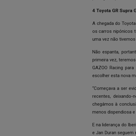
4 Toyota GR Supra 
A chegada do Toyota 
os carros nipónicos 
uma vez não tivemos
Não espanta, portan
primeira vez, teremo
GAZOO Racing para o
escolher esta nova m
“Começava a ser evi
recentes, deixando
chegámos à conclusã
menos dispendiosa e t
E na liderança do Ib
e Jan Duran seguem 