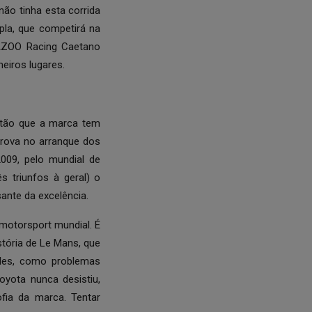
ão tinha esta corrida
pla, que competirá na
GAZOO Racing Caetano
eiros lugares.
ntão que a marca tem
prova no arranque dos
009, pelo mundial de
s triunfos à geral) o
nte da excelência.
motorsport mundial. É
tória de Le Mans, que
ades, como problemas
yota nunca desistiu,
ofia da marca. Tentar