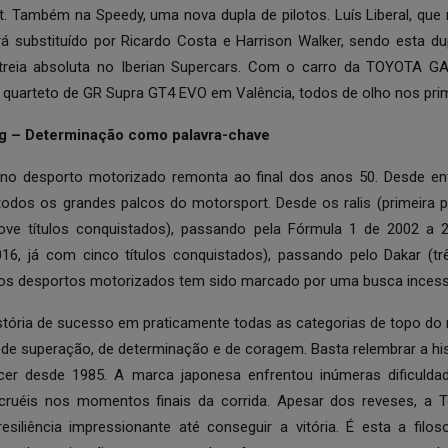
. Também na Speedy, uma nova dupla de pilotos. Luís Liberal, que n
á substituído por Ricardo Costa e Harrison Walker, sendo esta du
reia absoluta no Iberian Supercars. Com o carro da TOYOTA 
 quarteto de GR Supra GT4 EVO em Valência, todos de olho nos prim
g – Determinação como palavra-chave
a no desporto motorizado remonta ao final dos anos 50. Desde e
odos os grandes palcos do motorsport. Desde os ralis (primeira 
ve títulos conquistados), passando pela Fórmula 1 de 2002 a 2
016, já com cinco títulos conquistados), passando pelo Dakar (trê
os desportos motorizados tem sido marcado por uma busca incessa
tória de sucesso em praticamente todas as categorias de topo do 
de superação, de determinação e de coragem. Basta relembrar a his
cer desde 1985. A marca japonesa enfrentou inúmeras dificuld
cruéis nos momentos finais da corrida. Apesar dos reveses, a To
iliência impressionante até conseguir a vitória. É esta a filos