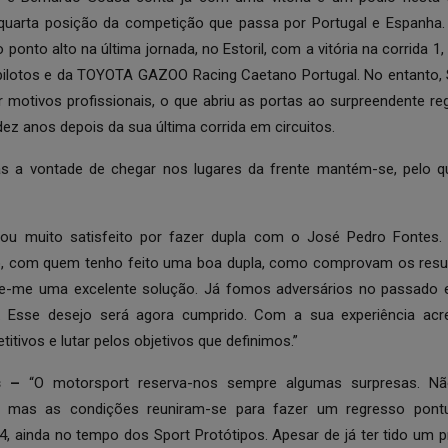
 quarta posição da competição que passa por Portugal e Espanha
 ponto alto na última jornada, no Estoril, com a vitória na corrida 1
 pilotos e da TOYOTA GAZOO Racing Caetano Portugal. No entanto,
r motivos profissionais, o que abriu as portas ao surpreendente r
dez anos depois da sua última corrida em circuitos.
mas a vontade de chegar nos lugares da frente mantém-se, pelo 
ou muito satisfeito por fazer dupla com o José Pedro Fontes.
o, com quem tenho feito uma boa dupla, como comprovam os resul
e-me uma excelente solução. Já fomos adversários no passado e
. Esse desejo será agora cumprido. Com a sua experiência ac
itivos e lutar pelos objetivos que definimos.”
es –
“O motorsport reserva-nos sempre algumas surpresas. Nã
, mas as condições reuniram-se para fazer um regresso pont
4, ainda no tempo dos Sport Protótipos. Apesar de já ter tido um 