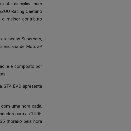
 esta disciplina num
GAZOO Racing Caetano
 o melhor contributo
da Iberian Supercars,
Valenciana de MotoGP
são, e é composto por
tas.
pra GT4 EVO apresenta
s com uma hora cada.
ndados para as 14:05.
35 (horário pela hora