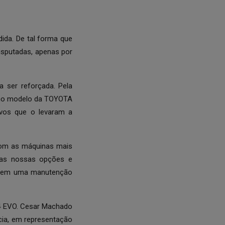
ida. De tal forma que
isputadas, apenas por
 ser reforçada. Pela
r no modelo da TOYOTA
ivos que o levaram a
com as máquinas mais
 as nossas opções e
, tem uma manutenção
T4 EVO. Cesar Machado
ia, em representação