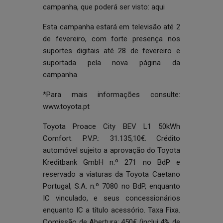
campanha, que poderá ser visto:
aqui
Esta campanha estará em televisão até 2
de fevereiro, com forte presença nos
suportes digitais até 28 de fevereiro e
suportada pela nova página da
campanha
.
*Para mais informações consulte:
www.toyota.pt
Toyota Proace City BEV L1 50kWh
Comfort. P.V.P.: 31.135,10€. Crédito
automóvel sujeito a aprovação do Toyota
Kreditbank GmbH n.º 271 no BdP e
reservado a viaturas da Toyota Caetano
Portugal, S.A. n.º 7080 no BdP, enquanto
IC vinculado, e seus concessionários
enquanto IC a título acessório. Taxa Fixa.
Comissão de Abertura: 450€ (inclui 4% de