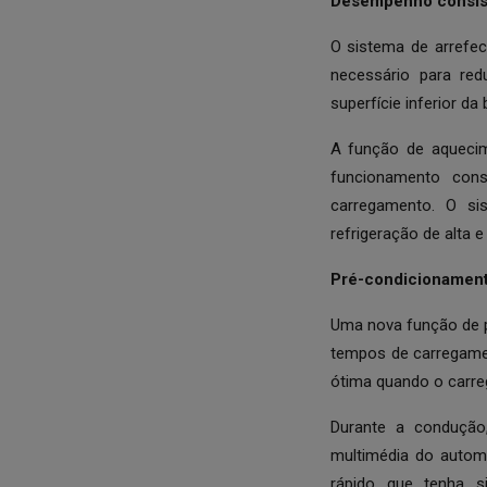
Desempenho consist
O sistema de arrefec
necessário para red
superfície inferior da
A função de aquecim
funcionamento con
carregamento. O sis
refrigeração de alta e
Pré-condicionament
Uma nova função de p
tempos de carregamen
ótima quando o carr
Durante a condução
multimédia do autom
rápido que tenha 