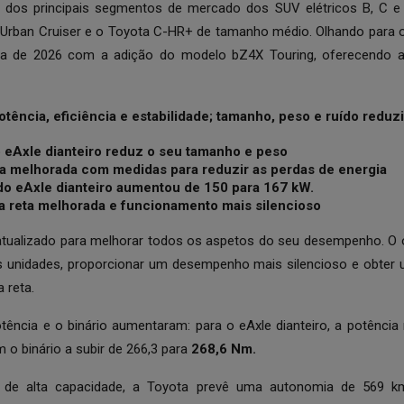
e dos principais segmentos de mercado dos SUV elétricos B, C e
o
Urban Cruiser
e o Toyota C-HR+ de tamanho médio. Olhando para o
era de 2026 com a adição do modelo
bZ4X Touring
, oferecendo 
tência, eficiência e estabilidade; tamanho, peso e ruído reduz
eAxle dianteiro reduz o seu tamanho e peso
ca melhorada com medidas para reduzir as perdas de energia
o eAxle dianteiro aumentou de 150 para 167 kW.
ha reta melhorada e funcionamento mais silencioso
atualizado para melhorar todos os aspetos do seu desempenho. O ob
s unidades, proporcionar um desempenho mais silencioso e obter 
a reta.
tência e o binário aumentaram: para o eAxle dianteiro, a potênc
m o binário a subir de 266,3 para
268,6 Nm.
 de alta capacidade, a Toyota prevê uma autonomia de 569 