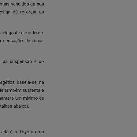
mais vendidos da sua
sign irá reforçar as
s elegante e moderno.
ma sensação de maior
ão da suspensão e do
rgética baseia-se na
 que também sustenta a
a manterá um mínimo de
talhes abaixo).
ão dará à Toyota uma