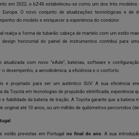
nto em 2022, o bZ4X estabeleceu-se como um dos três modelos 
 Europa. O novo conjunto de atualizações tecnológicas e de de
penho do modelo e enriquecer a experiência do condutor.
al realça a forma de tubarão cabeça de martelo com um estilo mai
o design horizontal do painel de instrumentos contribui para u
i atualizada com novo “eAxle”, baterias, software e configuraç
 o desempenho, a aerodinâmica, a eficiência e o conforto.
o e projetado para ser um autêntico SUV. A sua eficiência ene
ta da Toyota em tecnologias de propulsão eletrificada, experiência
de e fiabilidade da bateria de tração. A Toyota garante que a bateri
 original até 10 anos, ou um milhão de quilómetros percorridos (de
tugal
es estão previstas em Portugal
no final do ano
. A sua introduç