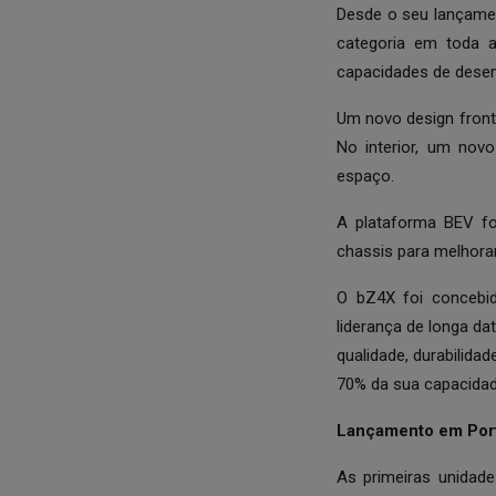
Desde o seu lançame
categoria em toda a
capacidades de desem
Um novo design front
No interior, um nov
espaço.
A plataforma BEV fo
chassis para melhorar
O bZ4X foi concebid
liderança de longa da
qualidade, durabilida
70% da sua capacidade
Lançamento em Por
As primeiras unidad