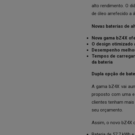
alto rendimento. O di
de óleo arrefecido a
Novas baterias de 
Nova gama bZ4X ofer
O design otimizado 
Desempenho melhora
Tempos de carregam
da bateria
Dupla opção de bate
A gama bZ4X vai aum
proposto com uma esc
clientes tenham mai
seu orçamento.
Assim, o novo bZ4X o
Bateria de 57,7 kWh e 