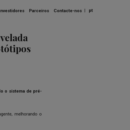
|
pt
Investidores
Parceiros
Contacte-nos
evelada
tótipos
do o sistema de pré-
ngente, melhorando o