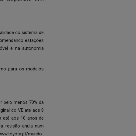
alidade do sistema de
ecomendando estações
óvel e na autonomia
como para os modelos
eter pelo menos 70% da
iginal do VE até aos 8
a até aos 10 anos de
da revisão anula num
/www.toyota.pt/mundo-