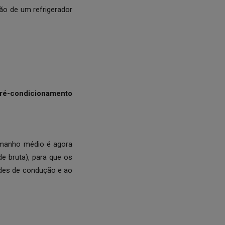
ção de um refrigerador
pré-condicionamento
amanho médio é agora
e bruta), para que os
des de condução e ao