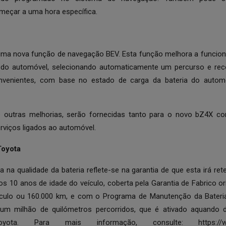
meçar a uma hora específica.
uma nova função de navegação BEV. Esta função melhora a funcion
 do automóvel, selecionando automaticamente um percurso e r
nvenientes, com base no estado de carga da bateria do autom
 e outras melhorias, serão fornecidas tanto para o novo bZ4X 
erviços ligados ao automóvel.
Toyota
 na qualidade da bateria reflete-se na garantia de que esta irá r
s 10 anos de idade do veículo, coberta pela Garantia de Fabrico or
ículo ou 160.000 km, e com o Programa de Manutenção da Bateri
 um milhão de quilómetros percorridos, que é ativado aquando 
 Toyota. Para mais informação, consulte:
https:/