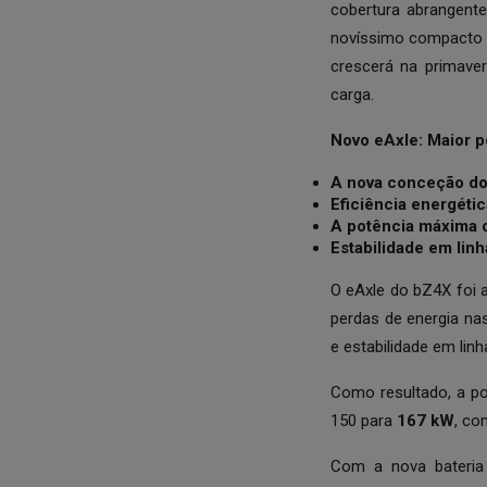
cobertura abrangent
novíssimo compact
crescerá na primav
carga.
Novo eAxle: Maior po
A nova conceção do 
Eficiência energéti
A potência máxima d
Estabilidade em lin
O eAxle do bZ4X foi 
perdas de energia na
e estabilidade em linh
Como resultado, a po
150 para
167 kW
, co
Com a nova bateria