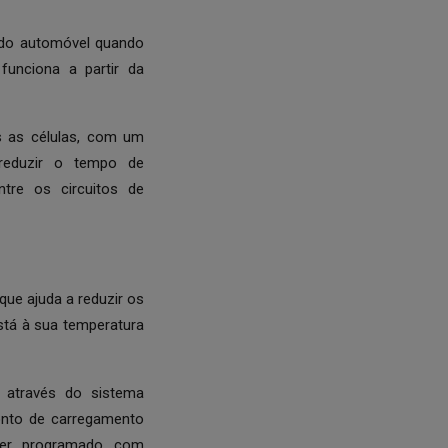
o do automóvel quando
funciona a partir da
s as células, com um
reduzir o tempo de
ntre os circuitos de
ue ajuda a reduzir os
stá à sua temperatura
 através do sistema
onto de carregamento
ser programado com