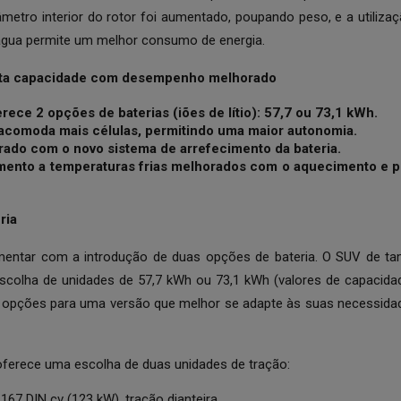
âmetro interior do rotor foi aumentado, poupando peso, e a utiliza
 água permite um melhor consumo de energia.
alta capacidade com desempenho melhorado
ece 2 opções de baterias (iões de lítio): 57,7 ou 73,1 kWh.
acomoda mais células, permitindo uma maior autonomia.
do com o novo sistema de arrefecimento da bateria.
ento a temperaturas frias melhorados com o aquecimento e 
ria
entar com a introdução de duas opções de bateria. O SUV de t
olha de unidades de 57,7 kWh ou 73,1 kWh (valores de capacidad
s opções para uma versão que melhor se adapte às suas necessida
ferece uma escolha de duas unidades de tração:
167 DIN cv (123 kW), tração dianteira