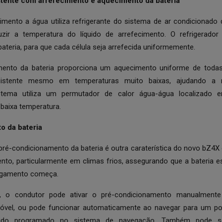
ente com arrefecimento e aquecimento da bateria
imento a água utiliza refrigerante do sistema de ar condicionad
uzir a temperatura do líquido de arrefecimento. O refrigerador 
 bateria, para que cada célula seja arrefecida uniformemente.
ento da bateria proporciona um aquecimento uniforme de toda
sistente mesmo em temperaturas muito baixas, ajudando a 
tema utiliza um permutador de calor água-água localizado e
 baixa temperatura.
o da bateria
ré-condicionamento da bateria é outra caraterística do novo bZ4X q
to, particularmente em climas frios, assegurando que a bateria e
egamento começa.
, o condutor pode ativar o pré-condicionamento manualmente
óvel, ou pode funcionar automaticamente ao navegar para um p
sido programado no sistema de navegação. Também pode 