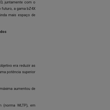
 D, juntamente com o
 futuro, a gama bZ4X
ainda mais espaço de
idos
jetivo era reduzir as
uma potência superior
ia máxima aumentou de
km (norma WLTP), em