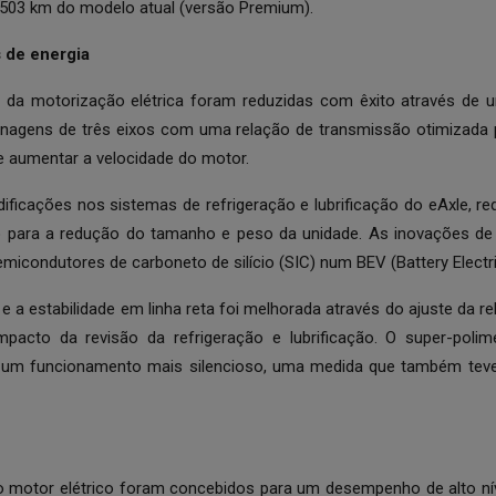
03 km do modelo atual (versão Premium).
 de energia
 da motorização elétrica foram reduzidas com êxito através de 
renagens de três eixos com uma relação de transmissão otimizada
e aumentar a velocidade do motor.
ficações nos sistemas de refrigeração e lubrificação do eAxle, re
o para a redução do tamanho e peso da unidade. As inovações de
micondutores de carboneto de silício (SIC) num BEV (Battery Electri
 a estabilidade em linha reta foi melhorada através do ajuste da r
pacto da revisão da refrigeração e lubrificação. O super-poli
 um funcionamento mais silencioso, uma medida que também teve
do motor elétrico foram concebidos para um desempenho de alto níve