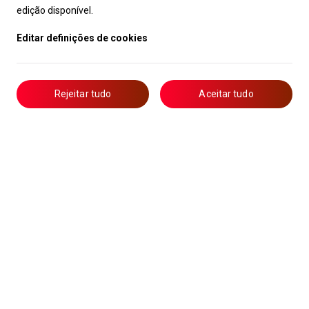
edição disponível.
Editar definições de cookies
Rejeitar tudo
Aceitar tudo
Livro de Reclamações
Notícias
Oportunidades
Candidaturas
Formação
Lista de Técnicos de Ar Condicionado
Política de Privacidade