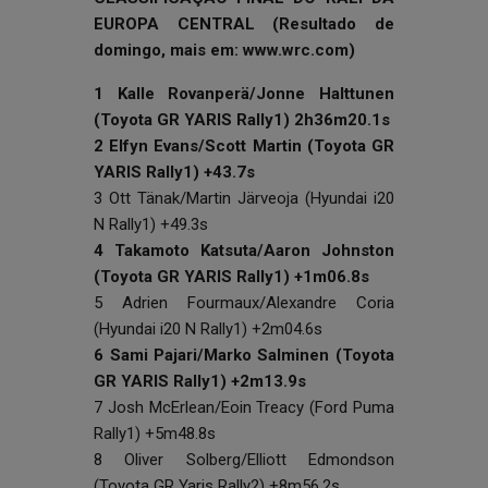
EUROPA CENTRAL
(Resultado de
domingo, mais em:
www.wrc.com
)
1 Kalle Rovanperä/Jonne Halttunen
(Toyota GR YARIS Rally1) 2h36m20.1s
2 Elfyn Evans/Scott Martin (Toyota GR
YARIS Rally1) +43.7s
3 Ott Tänak/Martin Järveoja (Hyundai i20
N Rally1) +49.3s
4 Takamoto Katsuta/Aaron Johnston
(Toyota GR YARIS Rally1) +1m06.8s
5 Adrien Fourmaux/Alexandre Coria
(Hyundai i20 N Rally1) +2m04.6s
6 Sami Pajari/Marko Salminen (Toyota
GR YARIS Rally1) +2m13.9s
7 Josh McErlean/Eoin Treacy (Ford Puma
Rally1) +5m48.8s
8 Oliver Solberg/Elliott Edmondson
(Toyota GR Yaris Rally2) +8m56.2s