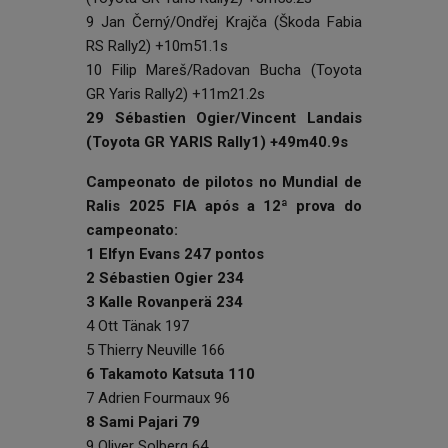
9 Jan Černý/Ondřej Krajča (Škoda Fabia
RS Rally2) +10m51.1s
10 Filip Mareš/Radovan Bucha (Toyota
GR Yaris Rally2) +11m21.2s
29 Sébastien Ogier/Vincent Landais
(Toyota GR YARIS Rally1) +49m40.9s
Campeonato de pilotos no Mundial de
Ralis 2025 FIA após a 12ª prova do
campeonato:
1 Elfyn Evans 247 pontos
2 Sébastien Ogier 234
3 Kalle Rovanperä 234
4 Ott Tänak 197
5 Thierry Neuville 166
6 Takamoto Katsuta 110
7 Adrien Fourmaux 96
8 Sami Pajari 79
9 Oliver Solberg 64