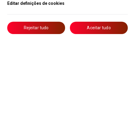
Editar definições de cookies
Rejeitar tudo
Aceitar tudo
Livro de Reclamações
Notícias
Oportunidades
Candidaturas
Formação
Lista de Técnicos de Ar Condicionado
Política de Privacidade