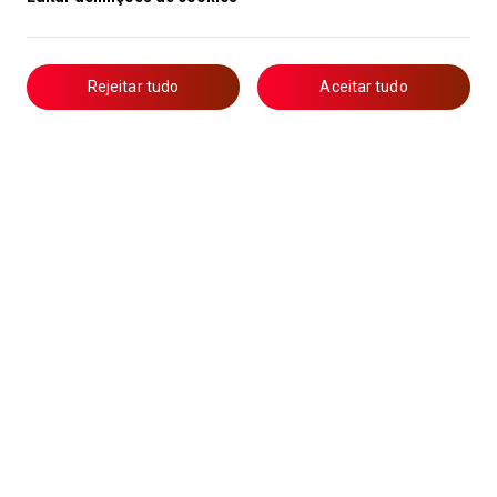
Rejeitar tudo
Aceitar tudo
Livro de Reclamações
Notícias
Oportunidades
Candidaturas
Formação
Lista de Técnicos de Ar Condicionado
Política de Privacidade