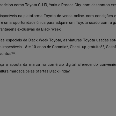
 modelos como Toyota C-HR, Yaris e Proace City, com descontos excl
disponíveis na plataforma Toyota de venda online, com condições e
ta é uma oportunidade única para adquirir um Toyota usado com a ga
vantagens exclusivas da Black Week.
es especiais da Black Week Toyota, as viaturas Toyota usadas est
 imperdíveis: Até 10 anos de Garantia*, Check-up gratuito**, Sati
pontos**.
ça a aposta da marca no comércio digital, oferecendo conveniên
tura marcada pelas ofertas Black Friday.