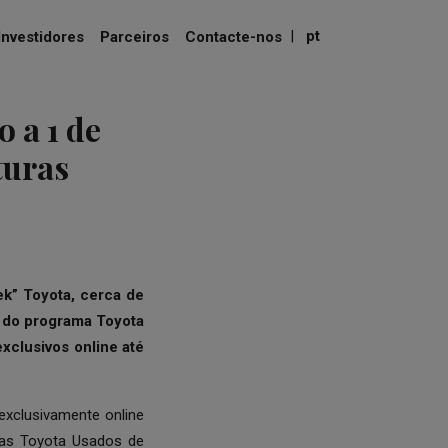
|
pt
Investidores
Parceiros
Contacte-nos
 a 1 de
turas
ek” Toyota
, cerca de
s do programa
Toyota
xclusivos online até
 exclusivamente online
uras Toyota Usados de