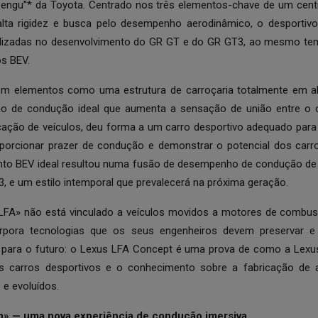
Sengu”* da Toyota. Centrado nos três elementos-chave de um centr
lta rigidez e busca pelo desempenho aerodinâmico, o desportivo 
tilizadas no desenvolvimento do GR GT e do GR GT3, ao mesmo te
os BEV.
 elementos como uma estrutura de carroçaria totalmente em alum
ção de condução ideal que aumenta a sensação de união entre o c
ificação de veículos, deu forma a um carro desportivo adequado para a
porcionar prazer de condução e demonstrar o potencial dos carro
nto BEV ideal resultou numa fusão de desempenho de condução de al
, e um estilo intemporal que prevalecerá na próxima geração.
FA» não está vinculado a veículos movidos a motores de combustã
rpora tecnologias que os seus engenheiros devem preservar e 
para o futuro: o Lexus LFA Concept é uma prova de como a Lexus
dos carros desportivos e o conhecimento sobre a fabricação de 
e evoluídos.
n» — uma nova experiência de condução imersiva