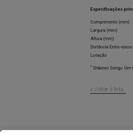
Especificações pri
Comprimento (mm)
Largura (mm)
Altura (mm)
Distância Entre-eixo
Lotação
*
Shikinen Sengu: Um r
« Voltar à lista