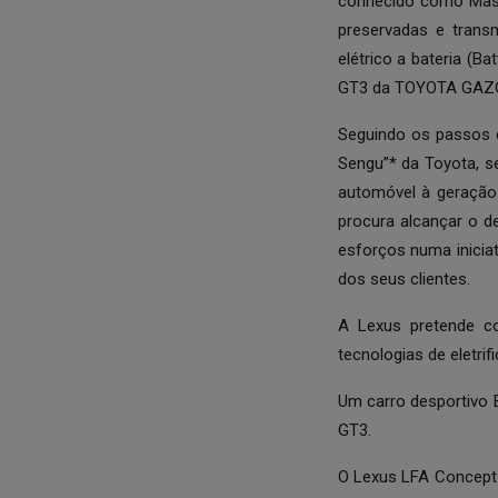
conhecido como Maste
preservadas e trans
elétrico a bateria (B
GT3 da TOYOTA GAZO
Seguindo os passos d
Sengu”* da Toyota, s
automóvel à geração
procura alcançar o d
esforços numa inicia
dos seus clientes.
A Lexus pretende co
tecnologias de eletri
Um carro desportivo 
GT3.
O Lexus LFA Concept 