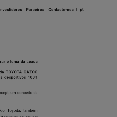
|
pt
Investidores
Parceiros
Contacte-nos
orar o lema da Lexus
vos da TOYOTA GAZOO
s desportivos 100%
ncept, um conceito de
Akio Toyoda, também