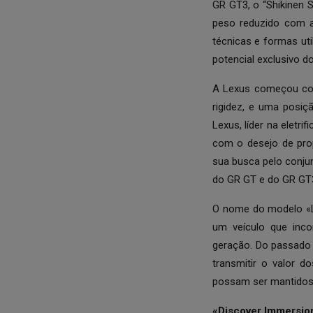
GR GT3, o “Shikinen 
peso reduzido com a
técnicas e formas u
potencial exclusivo d
A Lexus começou com
rigidez, e uma posi
Lexus, líder na eletr
com o desejo de pro
sua busca pelo conju
do GR GT e do GR GT3
O nome do modelo «L
um veículo que inco
geração. Do passado 
transmitir o valor 
possam ser mantidos 
«Discover Immersio