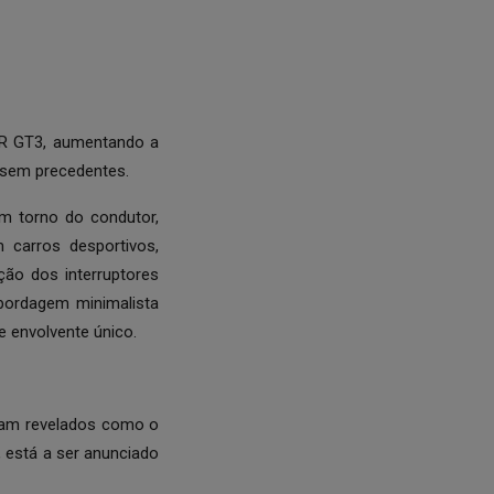
GR GT3, aumentando a
 sem precedentes.
em torno do condutor,
 carros desportivos,
ão dos interruptores
abordagem minimalista
 envolvente único.
oram revelados como o
 está a ser anunciado