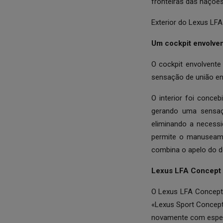
fronteiras das nações
Exterior do Lexus LF
Um cockpit envolven
O cockpit envolvent
sensação de união en
O interior foi conce
gerando uma sensaçã
eliminando a necess
permite o manuseamen
combina o apelo do d
Lexus LFA Concept
O Lexus LFA Concept 
«Lexus Sport Concept
novamente com espec