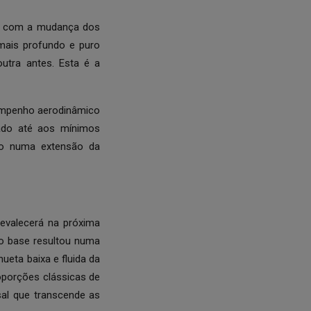
mo com a mudança dos
mais profundo e puro
utra antes. Esta é a
sempenho aerodinâmico
nado até aos mínimos
ção numa extensão da
revalecerá na próxima
mo base resultou numa
eta baixa e fluida da
oporções clássicas de
al que transcende as