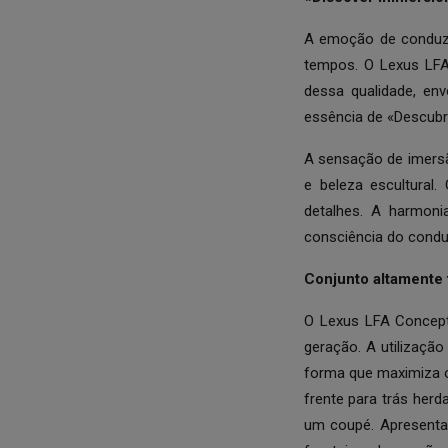
A emoção de conduzi
tempos. O Lexus LFA
dessa qualidade, en
essência de «Descubr
A sensação de imersã
e beleza escultural
detalhes. A harmoni
consciência do condu
Conjunto altamente f
O Lexus LFA Concept 
geração. A utilizaçã
forma que maximiza o
frente para trás her
um coupé. Apresenta