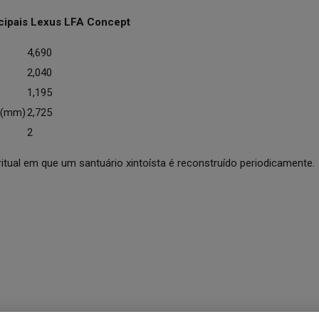
ncipais Lexus LFA Concept
4,690
2,040
1,195
s (mm)
2,725
2
itual em que um santuário xintoísta é reconstruído periodicamente.