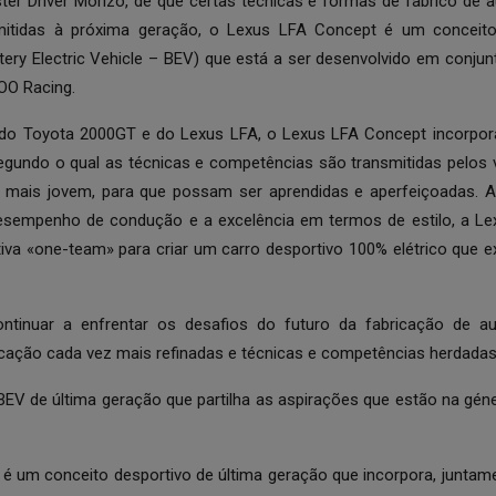
r Driver Morizo, de que certas técnicas e formas de fabrico de
mitidas à próxima geração, o Lexus LFA Concept é um conceito
attery Electric Vehicle – BEV) que está a ser desenvolvido em con
O Racing.
o Toyota 2000GT e do Lexus LFA, o Lexus LFA Concept incorpora 
egundo o qual as técnicas e competências são transmitidas pelos v
 mais jovem, para que possam ser aprendidas e aperfeiçoadas
esempenho de condução e a excelência em termos de estilo, a Le
tiva «one-team» para criar um carro desportivo 100% elétrico que e
ntinuar a enfrentar os desafios do futuro da fabricação de a
ficação cada vez mais refinadas e técnicas e competências herdadas
BEV de última geração que partilha as aspirações que estão na gé
é um conceito desportivo de última geração que incorpora, junta