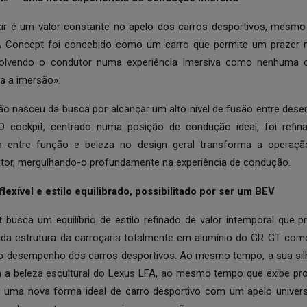
r é um valor constante no apelo dos carros desportivos, mes
 Concept foi concebido como um carro que permite um prazer 
volvendo o condutor numa experiência imersiva como nenhuma o
a a imersão».
o nasceu da busca por alcançar um alto nível de fusão entre de
. O cockpit, centrado numa posição de condução ideal, foi refi
a entre função e beleza no design geral transforma a opera
tor, mergulhando-o profundamente na experiência de condução.
lexível e estilo equilibrado, possibilitado por ser um BEV
busca um equilíbrio de estilo refinado de valor intemporal que p
o da estrutura da carroçaria totalmente em alumínio do GR GT co
 desempenho dos carros desportivos. Ao mesmo tempo, a sua silhu
da a beleza escultural do Lexus LFA, ao mesmo tempo que exibe pr
 uma nova forma ideal de carro desportivo com um apelo univers