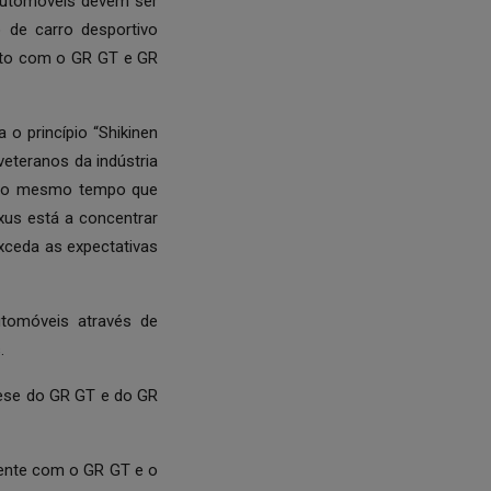
 automóveis devem ser
 de carro desportivo
junto com o GR GT e GR
o princípio “Shikinen
eteranos da indústria
. Ao mesmo tempo que
xus está a concentrar
xceda as expectativas
utomóveis através de
.
nese do GR GT e do GR
mente com o GR GT e o