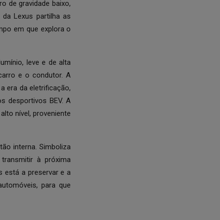
o de gravidade baixo,
da Lexus partilha as
mpo em que explora o
ínio, leve e de alta
arro e o condutor. A
 era da eletrificação,
s desportivos BEV. A
to nível, proveniente
o interna. Simboliza
transmitir à próxima
 está a preservar e a
automóveis, para que