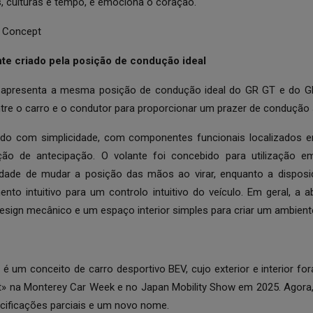
, culturas e tempo, e emociona o coração.
A Concept
te criado pela posição de condução ideal
e apresenta a mesma posição de condução ideal do GR GT e do 
tre o carro e o condutor para proporcionar um prazer de condução
bido com simplicidade, com componentes funcionais localizados 
o de antecipação. O volante foi concebido para utilização em
idade de mudar a posição das mãos ao virar, enquanto a disposiç
to intuitivo para um controlo intuitivo do veículo. Em geral, a 
esign mecânico e um espaço interior simples para criar um ambiente
é um conceito de carro desportivo BEV, cujo exterior e interior f
» na Monterey Car Week e no Japan Mobility Show em 2025. Agora,
ificações parciais e um novo nome.