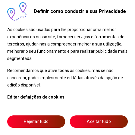
recentemente inaugurada também
permite que as equipas de design e
Definir como conduzir a sua Privacidade
engenharia trabalhem em estreita
colaboração para um desenvolvimento
de veículos mais eficiente e focado.
As cookies são usadas para lhe proporcionar uma melhor
experiência no nosso site, fornecer serviços e ferramentas de
O TZ representa o culminar do
terceiros, ajudar-nos a compreender melhor a sua utilização,
conhecimento e da experiência de
melhorar o seu funcionamento e para realizar publicidade mais
engenharia da Lexus adquiridos no
segmentada.
desenvolvimento de carroçarias e
plataformas. Ao reforçar áreas-chave –
Recomendamos que ative todas as cookies, mas se não
a parte dianteira, a traseira, o piso
concordar, pode simplesmente editá-las através da opção de
traseiro e o piso dianteiro – e ao
edição disponível.
fortalecer a estrutura central do veículo,
Editar definições de cookies
o TZ proporciona uma nova sensação de
condução Lexus que combina o silêncio
e o conforto característicos da marca
com uma sensação de controlo suave e
Rejeitar tudo
Aceitar tudo
harmoniosa.