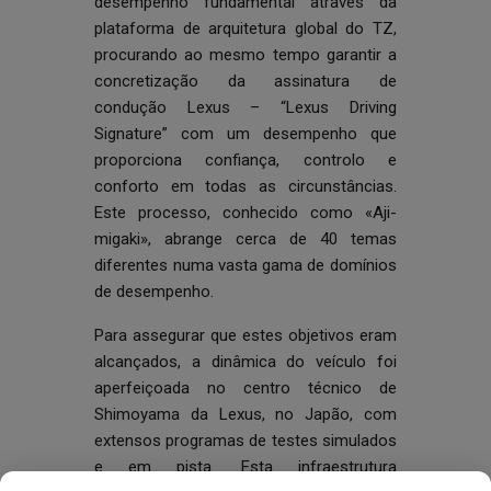
desempenho fundamental através da
plataforma de arquitetura global do TZ,
procurando ao mesmo tempo garantir a
concretização da assinatura de
condução Lexus – “Lexus Driving
Signature” com um desempenho que
proporciona confiança, controlo e
conforto em todas as circunstâncias.
Este processo, conhecido como «Aji-
migaki», abrange cerca de 40 temas
diferentes numa vasta gama de domínios
de desempenho.
Para assegurar que estes objetivos eram
alcançados, a dinâmica do veículo foi
aperfeiçoada no centro técnico de
Shimoyama da Lexus, no Japão, com
extensos programas de testes simulados
e em pista. Esta infraestrutura