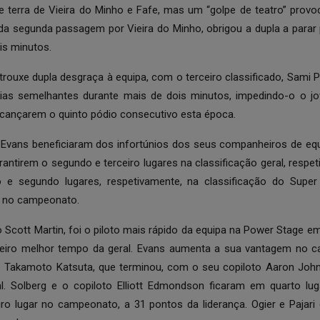
de terra de Vieira do Minho e Fafe, mas um “golpe de teatro” prov
a segunda passagem por Vieira do Minho, obrigou a dupla a parar 
is minutos.
trouxe dupla desgraça à equipa, com o terceiro classificado, Sami P
ias semelhantes durante mais de dois minutos, impedindo-o o jo
lcançarem o quinto pódio consecutivo esta época.
yn Evans beneficiaram dos infortúnios dos seus companheiros de eq
rantirem o segundo e terceiro lugares na classificação geral, resp
e segundo lugares, respetivamente, na classificação do Super
a no campeonato.
 Scott Martin, foi o piloto mais rápido da equipa na Power Stage e
erceiro melhor tempo da geral. Evans aumenta a sua vantagem no 
 Takamoto Katsuta, que terminou, com o seu copiloto Aaron John
al. Solberg e o copiloto Elliott Edmondson ficaram em quarto l
iro lugar no campeonato, a 31 pontos da liderança. Ogier e Pajar