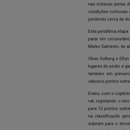
nas icónicas pistas 
condições rochosas d
perdendo cerca de do
Esta penúltima etapa 
parar em circunstânc
Marko Salminen, de a
Oliver Solberg e Elf
lugares do pódio e ga
também em primeiro 
valiosos pontos extr
Evans, com o copiloto
rali, registando o t
para 12 pontos sobre
na classificação ger
subiram para o terce