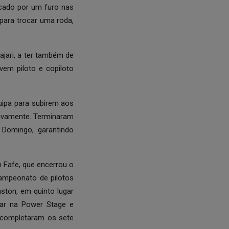
ocado por um furo nas
para trocar uma roda,
ajari, a ter também de
vem piloto e copiloto
uipa para subirem aos
etivamente. Terminaram
 Domingo, garantindo
m Fafe, que encerrou o
campeonato de pilotos
ston, em quinto lugar
ugar na Power Stage e
i completaram os sete