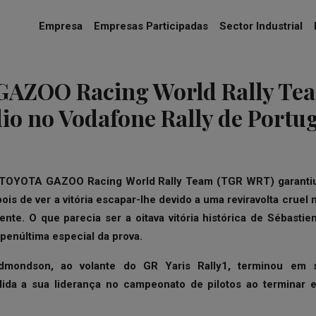
Empresa
Empresas Participadas
Sector Industrial
AZOO Racing World Rally Te
io no Vodafone Rally de Portu
TOYOTA GAZOO Racing World Rally Team (TGR WRT) garantiu
pois de ver a vitória escapar-lhe devido a uma reviravolta cruel 
nte. O que parecia ser a oitava vitória histórica de Sébastie
penúltima especial da prova.
dmondson, ao volante do GR Yaris Rally1, terminou em
lida a sua liderança no campeonato de pilotos ao terminar e