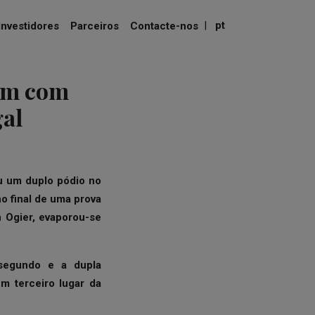
|
pt
Investidores
Parceiros
Contacte-nos
am com
gal
 um duplo pódio no
no final de uma prova
n Ogier, evaporou-se
 segundo e a dupla
m terceiro lugar da