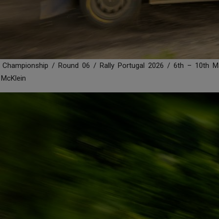
y Championship / Round 06 / Rally Portugal 2026 / 6th – 10th M
 McKlein