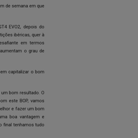
 fim de semana em que
GT4 EVO2, depois do
ções ibéricas, quer à
esafiante em termos
a aumentam o grau de
em capitalizar o bom
 um bom resultado. O
com este BOP, vamos
melhor e fazer um bom
 uma boa vantagem e
o final tenhamos tudo