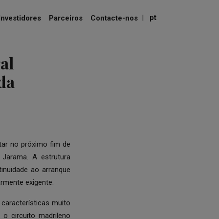
|
pt
Investidores
Parceiros
Contacte-nos
al
da
ar no próximo fim de
 Jarama. A estrutura
tinuidade ao arranque
rmente exigente.
aracterísticas muito
 o circuito madrileno