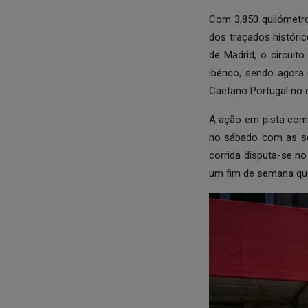
Com 3,850 quilómetro
dos traçados históri
de Madrid, o circui
ibérico, sendo agor
Caetano Portugal no
A ação em pista come
no sábado com as se
corrida disputa-se n
um fim de semana qu