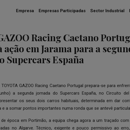
Empresa
Empresas Participadas
Sector Industrial
AZOO Racing Caetano Portug
à ação em Jarama para a segun
do Supercars España
A TOYOTA GAZOO Racing Caetano Portugal prepara-se para enfrent
nho) a segunda jornada do Supercars España, no Circuito del
presentar os seus dois carros habituais, determinada em dar con
a e a somar pontos importantes numa ronda que se antevê particula
o de época em Portimão, a equipa chega agora a um traçado com c
radas no Algarve. Técnico, exigente e pouco permissivo ao erro,