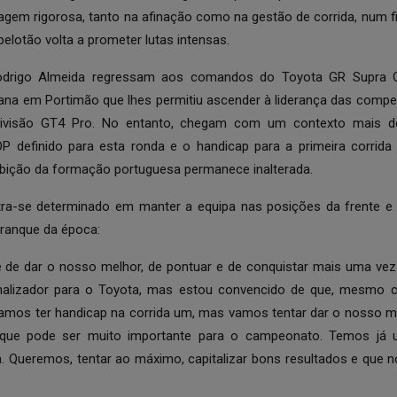
agem rigorosa, tanto na afinação como na gestão de corrida, num
pelotão volta a prometer lutas intensas.
odrigo Almeida regressam aos comandos do Toyota GR Supra 
ana em Portimão que lhes permitiu ascender à liderança das competi
 divisão GT4 Pro. No entanto, chegam com um contexto mais d
OP definido para esta ronda e o handicap para a primeira corrid
mbição da formação portuguesa permanece inalterada.
ra-se determinado em manter a equipa nas posições da frente e 
ranque da época:
de dar o nosso melhor, de pontuar e de conquistar mais uma vez
alizador para o Toyota, mas estou convencido de que, mesmo 
Vamos ter handicap na corrida um, mas vamos tentar dar o nosso 
 que pode ser muito importante para o campeonato. Temos já
 Queremos, tentar ao máximo, capitalizar bons resultados e que n