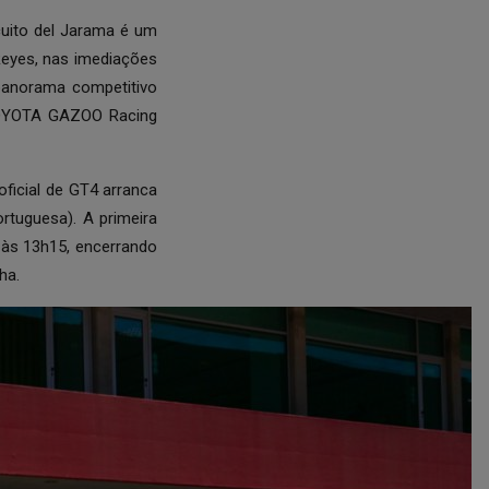
cuito del Jarama é um
Reyes, nas imediações
panorama competitivo
 TOYOTA GAZOO Racing
ficial de GT4 arranca
tuguesa). A primeira
 às 13h15, encerrando
ha.