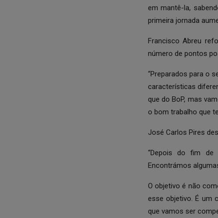
em mantê-la, sabendo
primeira jornada aume
Francisco Abreu ref
número de pontos pos
“Preparados para o 
características difer
que do BoP, mas vam
o bom trabalho que te
José Carlos Pires de
“Depois do fim de
Encontrámos algumas 
O objetivo é não com
esse objetivo. É um 
que vamos ser compet