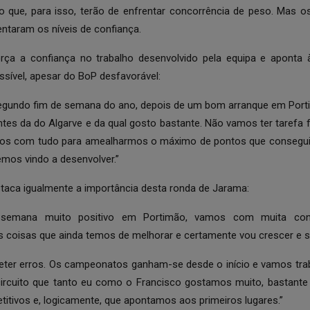
 que, para isso, terão de enfrentar concorrência de peso. Mas o
ntaram os níveis de confiança.
orça a confiança no trabalho desenvolvido pela equipa e aponta 
sível, apesar do BoP desfavorável:
segundo fim de semana do ano, depois de um bom arranque em Port
entes da do Algarve e da qual gosto bastante. Não vamos ter tarefa 
os com tudo para amealharmos o máximo de pontos que consegu
mos vindo a desenvolver.”
staca igualmente a importância desta ronda de Jarama:
 semana muito positivo em Portimão, vamos com muita conf
coisas que ainda temos de melhorar e certamente vou crescer e se
eter erros. Os campeonatos ganham-se desde o início e vamos trab
circuito que tanto eu como o Francisco gostamos muito, bastante
itivos e, logicamente, que apontamos aos primeiros lugares.”