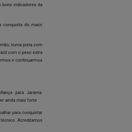
s bons indicadores da
à conquista do maior
imão, numa pista com
fácil com o peso extra
irmos e continuarmos
iança para Jarama.
r ainda mais forte.
alhar para conquistar
 técnico. Acreditamos