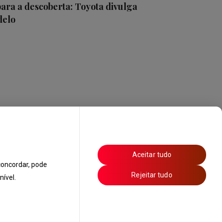
ra a descoberta: Toyota divulga
delo
Aceitar tudo
oncordar, pode
Rejeitar tudo
ível.
s de Ar Condicionado
Política de Privacidade