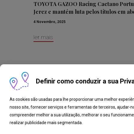
TOYOTA GAZOO Racing Caetano Portuga
Jerez e mantém luta pelos títulos em ab
4 Novembro, 2025
ler mais
Definir como conduzir a sua Priv
As cookies são usadas para lhe proporcionar uma melhor experiê
nosso site, fornecer serviços e ferramentas de terceiros, ajudar-n
Livro de Reclamações
Notícias
Oport
compreender melhor a sua utilização, melhorar o seu funcioname
realizar publicidade mais segmentada.