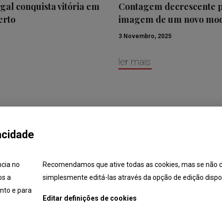
l conquista vitória em
Contagem decrescente pa
erto
imagem de um novo mo
3 Novembro, 2025
ler mais
acidade
ncia no
Recomendamos que ative todas as cookies, mas se não c
os a
simplesmente editá-las através da opção de edição dispon
unidades
Candidaturas
Formação
Lista de Técnico
nto e para
Editar definições de cookies
© 2026
Toyota Caetano Portugal, S.A.